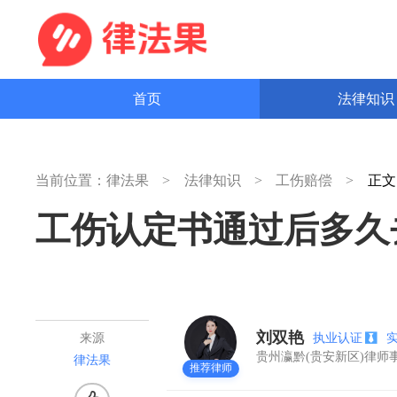
首页
法律知
当前位置：
律法果
法律知识
工伤赔偿
正
工伤认定书通过后多久
刘双艳
执业认证
来源
贵州瀛黔(贵安新区)律
律法果
推荐律师