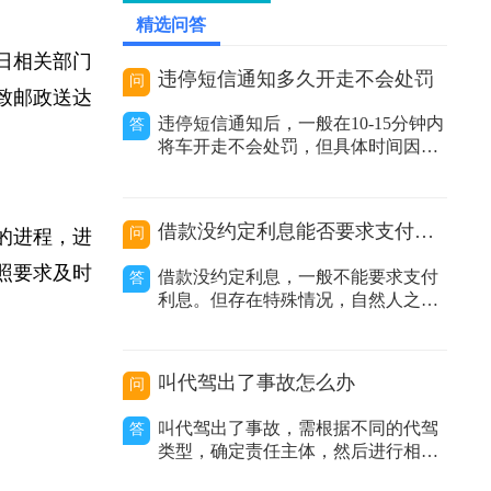
2026-05-26 22:29:45
精选问答
假日相关部门
违停短信通知多久开走不会处罚
问
导致邮政送达
违停短信通知后，一般在10-15分钟内
答
将车开走不会处罚，但具体时间因地
区而异。在交通管理实践中，很多地
方推行了违停短信提醒服务。当执法
人员发现车辆违规停放且车主留下的
借款没约定利息能否要求支付利息
问
定的进程，进
联系方式有效时，会发送提醒短信告
知车主其车辆违停，要求尽快驶离。
按照要求及时
借款没约定利息，一般不能要求支付
答
不同地区时间规定有差异：不同城市
利息。但存在特殊情况，自然人之间
甚至同一城
借款没有约定利息或约定不明，出借
人主张支付利息的，人民法院不予支
持；非自然人之间借款没有约定利息
叫代驾出了事故怎么办
问
或约定不明，出借人主张利息的，人
民法院应当结合合同内容、当地或当
叫代驾出了事故，需根据不同的代驾
答
事人的交易方式、交易习惯、市场报
类型，确定责任主体，然后进行相应