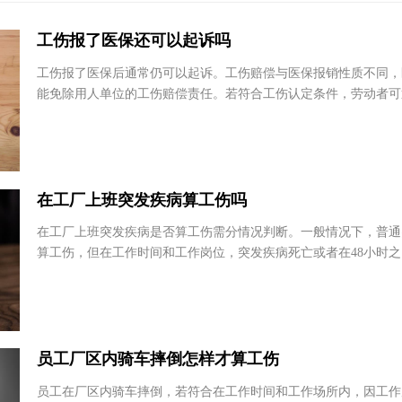
自治州
有问题
许旺
范欣
工伤报了医保还可以起诉吗
新疆赢获律师事务所
北京市
工伤报了医保后通常仍可以起诉。工伤赔偿与医保报销性质不同
师事务
新疆 - 乌鲁木齐市
能免除用人单位的工伤赔偿责任。若符合工伤认定条件，劳动者
黑龙
径维护自身权益。不过，在起诉时需注意相关证据...
赵晓春
郑泽
江苏斐多律师事务所
山东中
在工厂上班突发疾病算工伤吗
江苏省 - 南京市
山东
在工厂上班突发疾病是否算工伤需分情况判断。一般情况下，普
算工伤，但在工作时间和工作岗位，突发疾病死亡或者在48小时
效死亡的，视同工伤。这一规定既保障了劳动者...
员工厂区内骑车摔倒怎样才算工伤