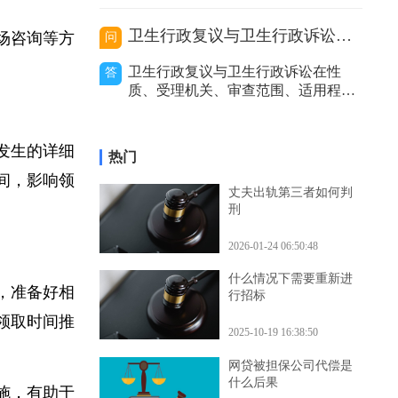
价利率等因
的处理，包括及时报警、通知保险公
司等，以妥善解决事故赔偿等问题。
代驾主要分为以下几种类型，不同类
卫生行政复议与卫生行政诉讼的区别
现场咨询等方
问
型在出事故后的处理方式有所不同。
私人有偿代驾：这是个人之间形成的
间。
卫生行政复议与卫生行政诉讼在性
答
劳务关系。若代驾司机在代驾过程中
质、受理机关、审查范围、适用程
发生事故，
序、审查力度和处理结果等方面存在
区别。二者性质不同。卫生行政复议
是具有一定司法性的行政行为，它是
故发生的详细
热门
行政机关内部的监督和纠错机制，是
时间，影响领
上级行政机关对下级行政机关的具体
丈夫出轨第三者如何判
行政行为进行审查和监督的过程。而
刑
卫生行政诉讼是
2026-01-24 06:50:48
什么情况下需要重新进
求，准备好相
行招标
致领取时间推
2025-10-19 16:38:50
网贷被担保公司代偿是