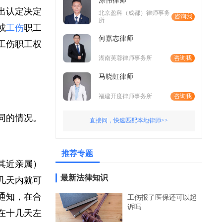
涂伟律师
作出认定决定
北京盈科（成都）律师事务
咨询我
所
位或
工伤
职工
何嘉志律师
障工伤职工权
湖南芙蓉律师事务所
咨询我
马晓虹律师
福建开度律师事务所
咨询我
不同的情况。
直接问，快速匹配本地律师>>
推荐专题
者其近亲属）
最新法律知识
的几天内就可
到通知，在合
工伤报了医保还可以起
诉吗
能在十几天左