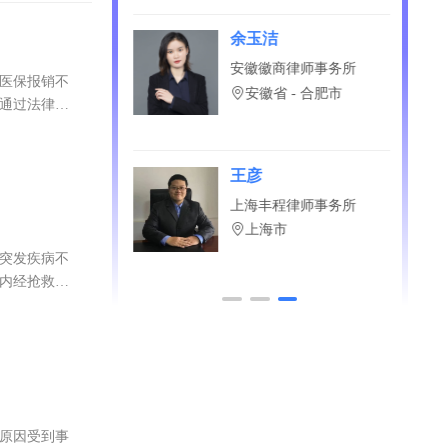
？直接免费问！
鹏
余玉洁
京师（哈尔滨）律
安徽徽商律师事务所
，医保报销不
所
安徽省 - 合肥市
可通过法律途
江省 - 哈尔滨市
敏
王彦
颐律师事务所
上海丰程律师事务所
省 - 青岛市
上海市
通突发疾病不
之内经抢救无