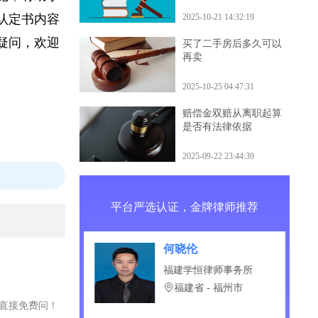
什么后果
措施，有助于
2025-10-21 14:32:19
如认定书内容
有疑问，欢迎
买了二手房后多久可以
再卖
2025-10-25 04:47:31
赔偿金双赔从离职起算
是否有法律依据
2025-09-22 23:44:39
平台严选认证，金牌律师推荐
大
何晓伦
京师律师事务所
福建学恒律师事务所
省 - 昆明市
福建省 - 福州市