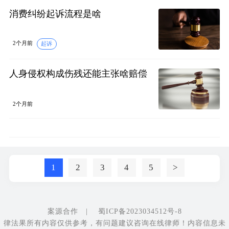
消费纠纷起诉流程是啥
2个月前
起诉
人身侵权构成伤残还能主张啥赔偿
2个月前
1
2
3
4
5
>
案源合作
|
蜀ICP备2023034512号-8
律法果所有内容仅供参考，有问题建议咨询在线律师！内容信息未