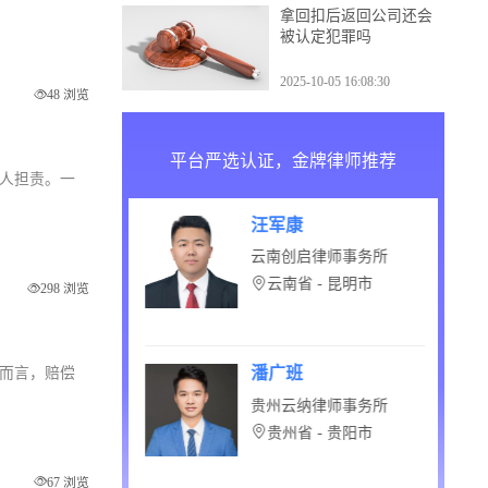
2025-10-15 10:08:30
用，按照实际
拿回扣后返回公司还会
被认定犯罪吗
2025-10-05 16:08:30
48 浏览
平台严选认证，金牌律师推荐
他人担责。一
黄明
律师事务所
四川鑫中云律师事务所
- 福州市
四川省 - 南充市
298 浏览
龚永青
般而言，赔偿
律师事务所
江苏金木天律师事务所
- 洛阳市
江苏省 - 苏州市