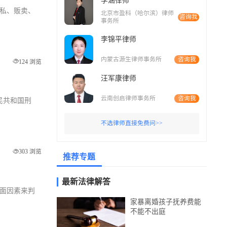
李涵律师
走私、贩卖、
北京市盈科（哈尔滨）律师
咨询我
事务所
李锦平律师
内蒙古源生律师事务所
咨询我
124 浏览
汪军康律师
云南创启律师事务所
咨询我
人民共和国刑
不选律师直接免费问>>
303 浏览
推荐专题
最新法律解答
方面因素来判
家暴离婚孩子抚养费能
不能不出庭