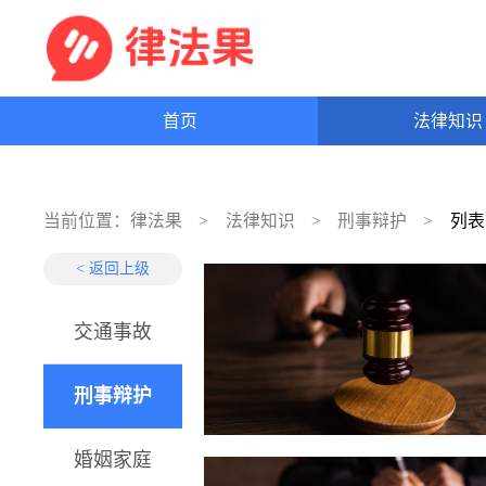
首页
法律知
当前位置：
律法果
法律知识
刑事辩护
列
< 返回上级
交通事故
刑事辩护
婚姻家庭