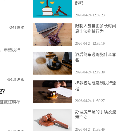
中间有几年断交还算工
影响，如案件
龄吗
2026-04-24 12:59:23
限制人身自由多长时间
74 浏览
算非法拘禁行为
2026-04-24 12:39:19
下，申请执行
酒后驾车逃跑犯什么罪
名
2026-04-24 12:19:39
159 浏览
抚养权法院强制执行流
程
哪些？
2026-04-24 11:59:27
有证据证明存
办理房产证的手续及流
程淮安