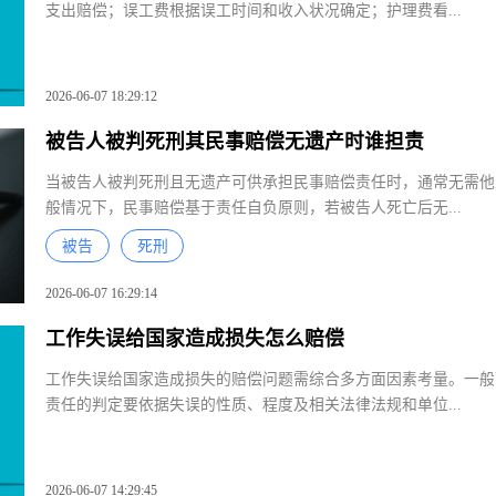
烫伤达到轻伤后的赔偿标准需从多个方面考量。一般涉及医疗费
支出赔偿；误工费根据误工时间和收入状况确定；护理费看...
2026-06-07 18:29:12
被告人被判死刑其民事赔偿无遗产时谁担责
当被告人被判死刑且无遗产可供承担民事赔偿责任时，通常无需
般情况下，民事赔偿基于责任自负原则，若被告人死亡后无...
何晓伦
被告
死刑
福建学恒
福建省 
2026-06-07 16:29:14
工作失误给国家造成损失怎么赔偿
韩冰
工作失误给国家造成损失的赔偿问题需综合多方面因素考量。一
责任的判定要依据失误的性质、程度及相关法律法规和单位...
河南归德
河南省 