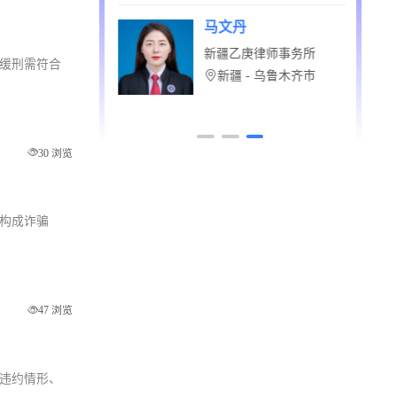
67 浏览
崔关陆
律师事务所
北京市昌久（昆明）律师
用缓刑需符合
事务所
- 莆田市
云南省 - 昆明市
30 浏览
否构成诈骗
47 浏览