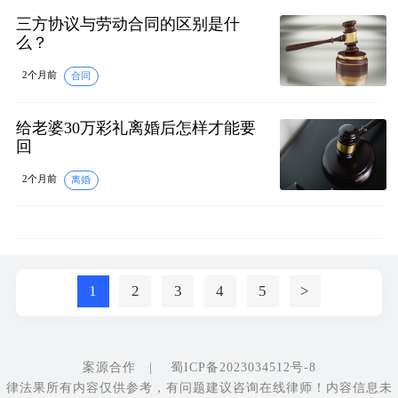
三方协议与劳动合同的区别是什
么？
2个月前
合同
给老婆30万彩礼离婚后怎样才能要
回
2个月前
离婚
1
2
3
4
5
>
案源合作
|
蜀ICP备2023034512号-8
律法果所有内容仅供参考，有问题建议咨询在线律师！内容信息未