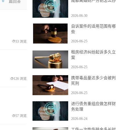
成都离婚财产分割怎么办
0
日
篇回答
2026-06-30
自诉案件的适用范围有哪
些
2026-06-25
33 浏览
租房经济纠纷起诉多久立
案
2026-06-25
携带毒品量达多少会被判
126 浏览
死刑
2026-06-25
进行债务重组应做怎样财
务处理
57 浏览
2026-06-24