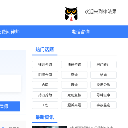
欢迎来到律法果
免费问律师
电话咨询
热门话题
问
律师咨询
法律咨询
房产转让
阴阳合同
离婚
结婚
合同
再婚
投用公款
持刀抢劫
死刑复核
寻衅滋事
工伤
起诉离婚
事故鉴定
问律师
最新资讯