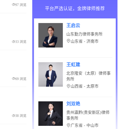
97 浏览
平台严选认证，金牌律师推荐
吉
王启云
阔律师事务所
山东勤力律师事务所
京市
山东省 - 济南市
33 浏览
丹
王虹建
庚律师事务所
北京隆安（太原）律师事
69 浏览
务所
 - 乌鲁木齐市
山西省 - 太原市
班
刘双艳
纳律师事务所
贵州瀛黔(贵安新区)律师
38 浏览
事务所
省 - 贵阳市