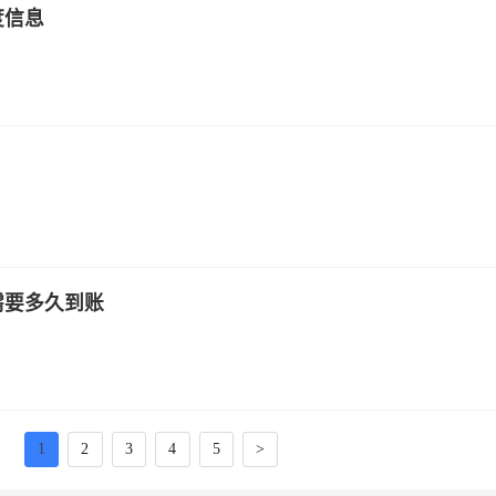
度信息
需要多久到账
1
2
3
4
5
>