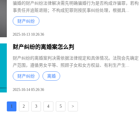
骗婚的财产纠纷法律解决需先明确骗婚行为是否构成诈骗罪，若
事责任并追赃退赔；不构成犯罪则按民事纠纷处理，根据具...
财产纠纷
2025-10-13 10:26:36
财产纠纷的离婚案怎么判
孟宪程
范欣
财产纠纷的离婚案判决需依据法律规定和具体情况。法院会先确
四川明炬律师事务所
北京市
产范围，遵循男女平等、照顾子女和女方权益、有利生产生...
师事务
四川省 - 成都市
黑龙
财产纠纷
离婚
2025-10-14 05:26:36
崔关陆
郭广
北京市昌久（昆明）律师
北京中
1
2
3
4
5
>
事务所
北
云南省 - 昆明市