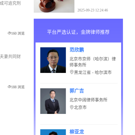
吗
构成可追究刑
2025-09-23 12:24:46
平台严选认证，金牌律师推荐
160 浏览
鹏
马科
定夫妻共同财
京师（哈尔滨）律
宁夏言成律师事务所
所
宁夏 - 银川市
江省 - 哈尔滨市
188 浏览
吉
刘双艳
阔律师事务所
贵州瀛黔(贵安新区)律师
事务所
京市
广东省 - 中山市