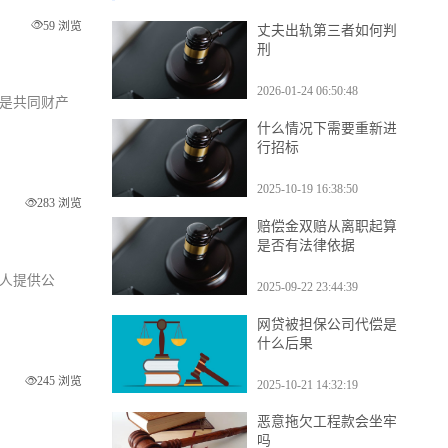
热门知识
59 浏览
丈夫出轨第三者如何判
刑
2026-01-24 06:50:48
分是共同财产
什么情况下需要重新进
行招标
2025-10-19 16:38:50
283 浏览
赔偿金双赔从离职起算
是否有法律依据
事人提供公
2025-09-22 23:44:39
网贷被担保公司代偿是
什么后果
245 浏览
2025-10-21 14:32:19
恶意拖欠工程款会坐牢