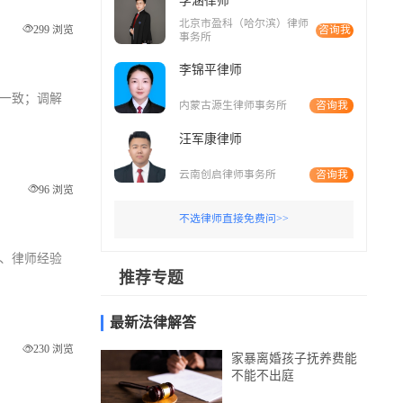
李涵律师
北京市盈科（哈尔滨）律师
299 浏览
咨询我
事务所
李锦平律师
成一致；调解
内蒙古源生律师事务所
咨询我
汪军康律师
云南创启律师事务所
咨询我
96 浏览
不选律师直接免费问>>
度、律师经验
推荐专题
最新法律解答
230 浏览
家暴离婚孩子抚养费能
不能不出庭