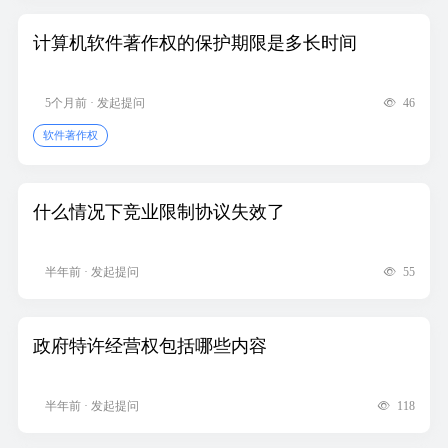
计算机软件著作权的保护期限是多长时间
5个月前 · 发起提问
46
软件著作权
什么情况下竞业限制协议失效了
半年前 · 发起提问
55
政府特许经营权包括哪些内容
半年前 · 发起提问
118