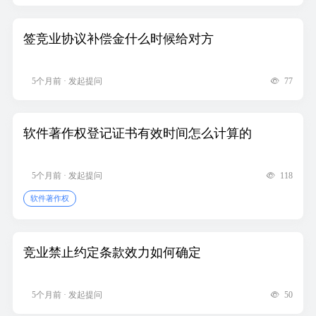
签竞业协议补偿金什么时候给对方
5个月前 · 发起提问
77
软件著作权登记证书有效时间怎么计算的
5个月前 · 发起提问
118
软件著作权
竞业禁止约定条款效力如何确定
5个月前 · 发起提问
50