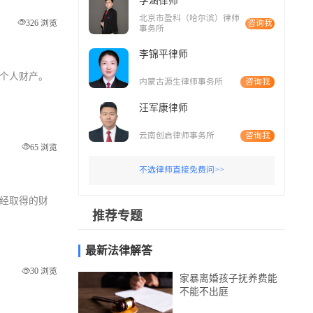
李涵律师
北京市盈科（哈尔滨）律师
326 浏览
咨询我
事务所
李锦平律师
和个人财产。
内蒙古源生律师事务所
咨询我
汪军康律师
云南创启律师事务所
咨询我
65 浏览
不选律师直接免费问>>
已经取得的财
推荐专题
最新法律解答
30 浏览
家暴离婚孩子抚养费能
不能不出庭