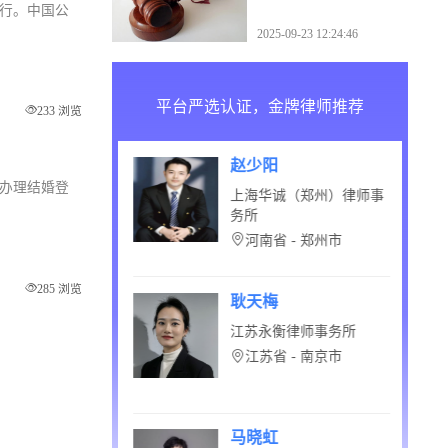
吗
进行。中国公
2025-09-23 12:24:46
平台严选认证，金牌律师推荐
233 浏览
刘双艳
赵少阳
未办理结婚登
贵州瀛黔(贵安新区)律师
上海华诚（郑州）律
事务所
务所
广东省 - 中山市
河南省 - 郑州市
285 浏览
范欣鹏
耿天梅
北京市京师（哈尔滨）律
江苏永衡律师事务所
师事务所
江苏省 - 南京市
黑龙江省 - 哈尔滨市