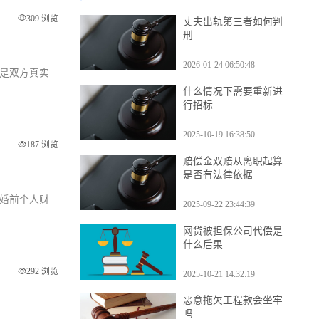
热门知识
309 浏览
丈夫出轨第三者如何判
刑
2026-01-24 06:50:48
议是双方真实
什么情况下需要重新进
行招标
2025-10-19 16:38:50
187 浏览
赔偿金双赔从离职起算
是否有法律依据
方婚前个人财
2025-09-22 23:44:39
网贷被担保公司代偿是
什么后果
292 浏览
2025-10-21 14:32:19
恶意拖欠工程款会坐牢