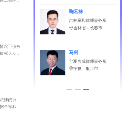
若戒指是以结
法律上会综合
赤
鞠宏林
蓉（重庆）律师事
吉林享和律师事务所
吉林省 - 长春市
庆市
种情况下债务
阳
马科
和债权人友好
诚（郑州）律师事
宁夏言成律师事务所
宁夏 - 银川市
省 - 郑州市
犯法律的行
根据金额和情