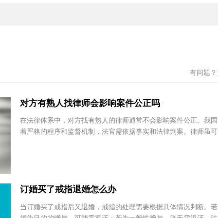
文章版权律法果所有，未经许可不得转载。
有问题
对方有熟人找律师会影响案件公正吗
在法律体系中，对方找有熟人的律师通常不会影响案件公正。我
着严格的程序和监督机制，法官需依据事实和法律判案。律师虽
力为当事人提供服务，但不能左右法官的判断。同...
杜俊翔
赵佰
安徽中谊诚律师事务所
天津元
订婚买了戒指退婚怎么办
安徽省 - 合肥市
天