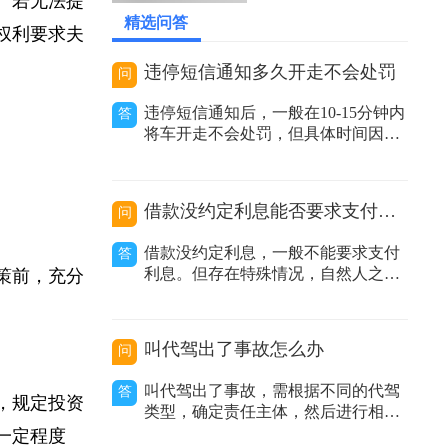
2026-05-25 23:29:19
等。若无法提
精选问答
有权利要求夫
违停短信通知多久开走不会处罚
问
违停短信通知后，一般在10-15分钟内
答
将车开走不会处罚，但具体时间因地
区而异。在交通管理实践中，很多地
方推行了违停短信提醒服务。当执法
人员发现车辆违规停放且车主留下的
借款没约定利息能否要求支付利息
问
联系方式有效时，会发送提醒短信告
知车主其车辆违停，要求尽快驶离。
借款没约定利息，一般不能要求支付
答
不同地区时间规定有差异：不同城市
利息。但存在特殊情况，自然人之间
决策前，充分
甚至同一城
借款没有约定利息或约定不明，出借
。
人主张支付利息的，人民法院不予支
持；非自然人之间借款没有约定利息
叫代驾出了事故怎么办
问
或约定不明，出借人主张利息的，人
民法院应当结合合同内容、当地或当
叫代驾出了事故，需根据不同的代驾
答
事人的交易方式、交易习惯、市场报
中，规定投资
类型，确定责任主体，然后进行相应