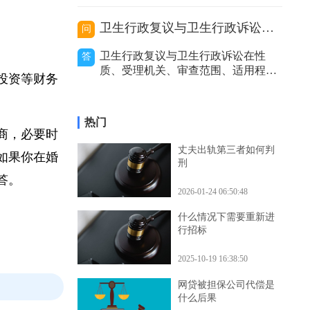
价利率等因
的处理，包括及时报警、通知保险公
到一定程度
司等，以妥善解决事故赔偿等问题。
代驾主要分为以下几种类型，不同类
卫生行政复议与卫生行政诉讼的区别
问
型在出事故后的处理方式有所不同。
私人有偿代驾：这是个人之间形成的
卫生行政复议与卫生行政诉讼在性
答
劳务关系。若代驾司机在代驾过程中
质、受理机关、审查范围、适用程
发生事故，
对投资等财务
序、审查力度和处理结果等方面存在
区别。二者性质不同。卫生行政复议
是具有一定司法性的行政行为，它是
热门
行政机关内部的监督和纠错机制，是
协商，必要时
上级行政机关对下级行政机关的具体
丈夫出轨第三者如何判
。如果你在婚
行政行为进行审查和监督的过程。而
刑
卫生行政诉讼是
解答。
2026-01-24 06:50:48
什么情况下需要重新进
行招标
2025-10-19 16:38:50
网贷被担保公司代偿是