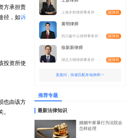
王彦律师
投资方承担责
上海丰程律师事务所
咨询我
律途径，如
诉
黄明律师
四川鑫中云律师事务所
咨询我
徐新新律师
湖北大纲律师事务所
咨询我
断该投资所使
直接问，快速匹配本地律师>>
推荐专题
亏损也由该方
最新法律知识
无关。
婚姻中家暴行为法院会
怎样处理