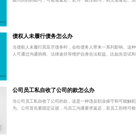
当订婚买了戒指后又退婚，戒指的处理需要根据具体情况判断。
婚为目的的赠与，可能需返还；若为一般性赠与，则无需返还。
考虑多种因素来确定戒指归属，不同情形处理方式...
柳亚龙
蒋昕
北京德和衡（宁波）律师
四川兴
事务所
务所
浙江省 - 宁波市
重
债权人未履行债务怎么办
当债权人未履行其应尽债务时，会给债务人带来一系列影响。这
赵宾
赵少
人可通过沟通协商、法律途径等维护自身合法权益。比如先尝试
协商解决问题，若协商无果，债务人可依据法律规...
北京磐慧律师事务所
上海华
务所
北京市
河南
公司员工私自收了公司的款怎么办
当公司员工私自收了公司的款，这是一种违反职业操守和可能触
为。公司首先要固定证据，与员工沟通要求返还，若员工拒绝可
节采取内部处分、民事诉讼或向公安机关报案等措施...