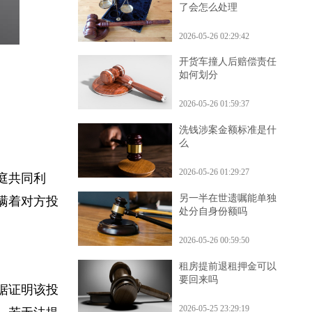
朋友打架过去拉架被打
了会怎么处理
2026-05-26 02:29:42
开货车撞人后赔偿责任
如何划分
2026-05-26 01:59:37
洗钱涉案金额标准是什
么
2026-05-26 01:29:27
家庭共同利
另一半在世遗嘱能单独
方瞒着对方投
处分自身份额吗
。
2026-05-26 00:59:50
租房提前退租押金可以
要回来吗
证据证明该投