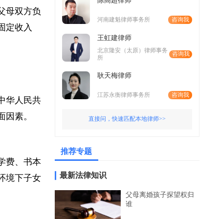
陈高超律师
、父母双方负
河南建魁律师事务所
咨询我
无固定收入
王虹建律师
例。
北京隆安（太原）律师事务
咨询我
所
耿天梅律师
江苏永衡律师事务所
咨询我
〈中华人民共
方面因素。
直接问，快速匹配本地律师>>
推荐专题
盖学费、书本
最新法律知识
活环境下子女
父母离婚孩子探望权归
谁