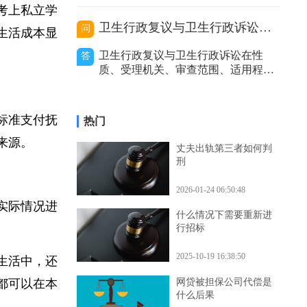
价利率等因
的处理，包括及时报警、通知保险公
司等，以妥善解决事故赔偿等问题。
女考上私立学
代驾主要分为以下几种类型，不同类
卫生行政复议与卫生行政诉讼的区别
问
致生活成本显
型在出事故后的处理方式有所不同。
私人有偿代驾：这是个人之间形成的
卫生行政复议与卫生行政诉讼在性
答
劳务关系。若代驾司机在代驾过程中
质、受理机关、审查范围、适用程
发生事故，
序、审查力度和处理结果等方面存在
区别。二者性质不同。卫生行政复议
是具有一定司法性的行政行为，它是
原标准支付抚
热门
行政机关内部的监督和纠错机制，是
入来源。
上级行政机关对下级行政机关的具体
丈夫出轨第三者如何判
行政行为进行审查和监督的过程。而
刑
卫生行政诉讼是
2026-01-24 06:50:48
据实际情况进
什么情况下需要重新进
行招标
2025-10-19 16:38:50
际生活中，还
网贷被担保公司代偿是
，都可以在本