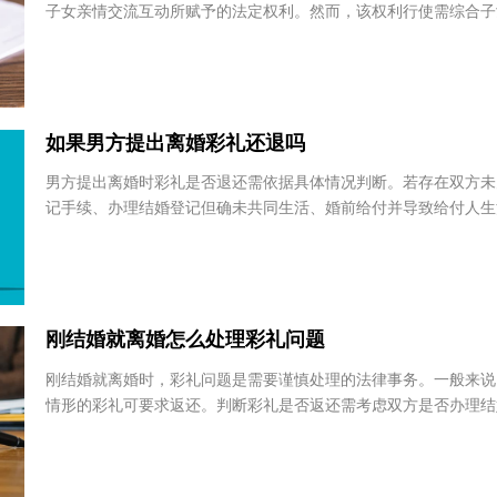
四川省 - 成都市
父母离婚后，孩子探望权一般归不直接抚养子女的一方。这是法
子女亲情交流互动所赋予的法定权利。然而，该权利行使需综合
况。若一方探望损害子女身心健康，法院可依法中...
柳亚龙
李锦
北京德和衡（宁波）律师
内蒙古
事务所
内蒙
浙江省 - 宁波市
如果男方提出离婚彩礼还退吗
男方提出离婚时彩礼是否退还需依据具体情况判断。若存在双方
赵晓春
张学
记手续、办理结婚登记但确未共同生活、婚前给付并导致给付人
江苏斐多律师事务所
广东飞
种法定情形，且以双方离婚为条件，彩礼可能需退...
江苏省 - 南京市
广东
刚结婚就离婚怎么处理彩礼问题
刚结婚就离婚时，彩礼问题是需要谨慎处理的法律事务。一般来
情形的彩礼可要求返还。判断彩礼是否返还需考虑双方是否办理
续、是否共同生活以及彩礼给付是否导致给付人生活...