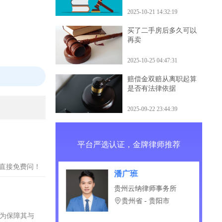
什么后果
2025-10-21 14:32:19
买了二手房后多久可以
再卖
2025-10-25 04:47:31
赔偿金双赔从离职起算
是否有法律依据
2025-09-22 23:44:39
平台严选认证，金牌律师推荐
？直接免费问！
洁
潘广班
商律师事务所
贵州云纳律师事务所
省 - 合肥市
贵州省 - 贵阳市