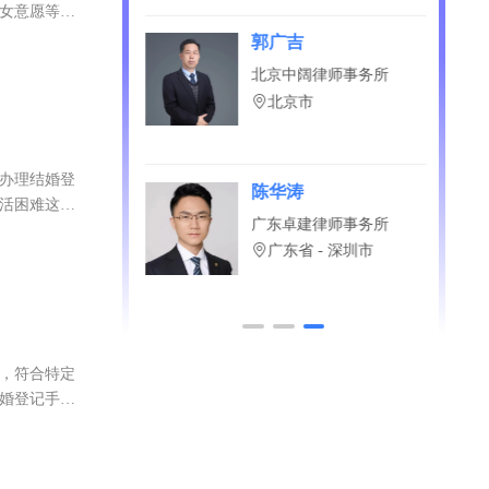
律为保障其与
子女意愿等情
平
郭广吉
源生律师事务所
北京中阔律师事务所
古 - 赤峰市
北京市
未办理结婚登
军
陈华涛
生活困难这三
博律师事务所
广东卓建律师事务所
省 - 广州市
广东省 - 深圳市
说，符合特定
结婚登记手