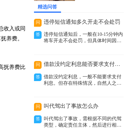
2026-05-24 00:59:21
精选问答
违停短信通知多久开走不会处罚
问
年总收入或同
违停短信通知后，一般在10-15分钟内
答
算抚养费。
将车开走不会处罚，但具体时间因地
区而异。在交通管理实践中，很多地
方推行了违停短信提醒服务。当执法
人员发现车辆违规停放且车主留下的
借款没约定利息能否要求支付利息
问
联系方式有效时，会发送提醒短信告
提高抚养费比
知车主其车辆违停，要求尽快驶离。
借款没约定利息，一般不能要求支付
答
不同地区时间规定有差异：不同城市
利息。但存在特殊情况，自然人之间
甚至同一城
借款没有约定利息或约定不明，出借
人主张支付利息的，人民法院不予支
持；非自然人之间借款没有约定利息
叫代驾出了事故怎么办
问
或约定不明，出借人主张利息的，人
民法院应当结合合同内容、当地或当
叫代驾出了事故，需根据不同的代驾
答
事人的交易方式、交易习惯、市场报
类型，确定责任主体，然后进行相应