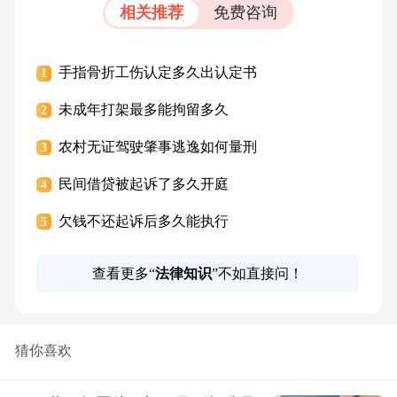
相关推荐
免费咨询
手指骨折工伤认定多久出认定书
1
未成年打架最多能拘留多久
2
农村无证驾驶肇事逃逸如何量刑
3
民间借贷被起诉了多久开庭
4
欠钱不还起诉后多久能执行
5
查看更多“
法律知识
”不如直接问！
猜你喜欢