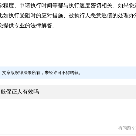
到执行的时间具有不确定性，受到诉讼程序、被执行人
杂程度、申请执行时间等都与执行速度密切相关。如果
比如执行受阻时的应对措施、被执行人恶意逃债的处理
您提供专业的法律解答。
文章版权律法果所有，未经许可不得转载。
一般保证人有效吗
柳亚龙
赵佰
北京德和衡（宁波）律师
天津元
事务所
天