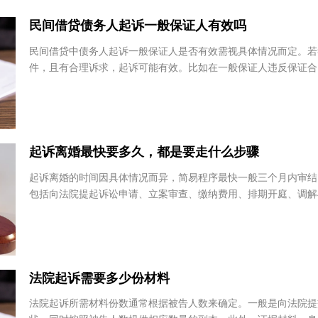
有问题
浙江省 - 宁波市
民间借贷债务人起诉一般保证人有效吗
郭广吉
孙先
北京中阔律师事务所
广东煜
民间借贷中债务人起诉一般保证人是否有效需视具体情况而定。
北京市
广东
件，且有合理诉求，起诉可能有效。比如在一般保证人违反保证
况下，债务人可通过法律途径维护自身权益。但如...
马晓虹
李涵
福建开度律师事务所
北京市
起诉离婚最快要多久，都是要走什么步骤
师事务
福建省 - 漳州市
黑龙
起诉离婚的时间因具体情况而异，简易程序最快一般三个月内审
包括向法院提起诉讼申请、立案审查、缴纳费用、排期开庭、调
在起诉过程中，需准备好相关证件和材料，遵循法...
法院起诉需要多少份材料