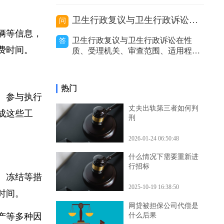
价利率等因
的处理，包括及时报警、通知保险公
司等，以妥善解决事故赔偿等问题。
代驾主要分为以下几种类型，不同类
卫生行政复议与卫生行政诉讼的区别
问
型在出事故后的处理方式有所不同。
车辆等信息，
私人有偿代驾：这是个人之间形成的
卫生行政复议与卫生行政诉讼在性
答
劳务关系。若代驾司机在代驾过程中
浪费时间。
质、受理机关、审查范围、适用程
发生事故，
序、审查力度和处理结果等方面存在
区别。二者性质不同。卫生行政复议
是具有一定司法性的行政行为，它是
热门
行政机关内部的监督和纠错机制，是
料、参与执行
上级行政机关对下级行政机关的具体
丈夫出轨第三者如何判
完成这些工
行政行为进行审查和监督的过程。而
刑
卫生行政诉讼是
2026-01-24 06:50:48
什么情况下需要重新进
行招标
封、冻结等措
2025-10-19 16:38:50
行时间。
网贷被担保公司代偿是