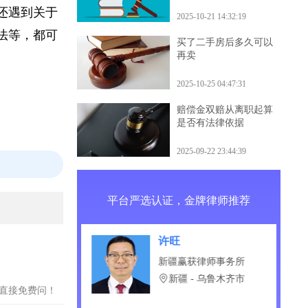
什么后果
财产等多种因
您还遇到关于
2025-10-21 14:32:19
办法等，都可
买了二手房后多久可以
再卖
2025-10-25 04:47:31
赔偿金双赔从离职起算
是否有法律依据
2025-09-22 23:44:39
平台严选认证，金牌律师推荐
龙
许旺
庆律师事务所
新疆赢获律师事务所
津市
新疆 - 乌鲁木齐市