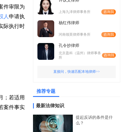
许议文律师
的案件审限为
上海九泽律师事务所
咨询我
债权人
申请执
杨红伟律师
，实际执行时
河南领英律师事务所
咨询我
孔令抄律师
北京盈科（温州）律师事务
咨询我
所
直接问，快速匹配本地律师>>
推荐专题
个月；若适用
最新法律知识
，若案件事实
提起反诉的条件是什
么？