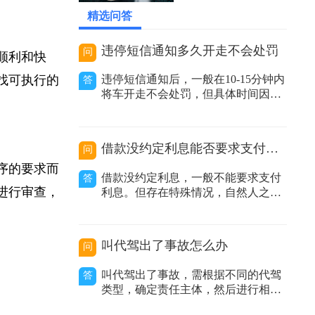
间延长。
2026-05-23 00:59:39
精选问答
违停短信通知多久开走不会处罚
问
较顺利和快
寻找可执行的
违停短信通知后，一般在10-15分钟内
答
将车开走不会处罚，但具体时间因地
区而异。在交通管理实践中，很多地
方推行了违停短信提醒服务。当执法
人员发现车辆违规停放且车主留下的
借款没约定利息能否要求支付利息
问
联系方式有效时，会发送提醒短信告
知车主其车辆违停，要求尽快驶离。
程序的要求而
借款没约定利息，一般不能要求支付
答
不同地区时间规定有差异：不同城市
为进行审查，
利息。但存在特殊情况，自然人之间
甚至同一城
借款没有约定利息或约定不明，出借
人主张支付利息的，人民法院不予支
持；非自然人之间借款没有约定利息
叫代驾出了事故怎么办
问
或约定不明，出借人主张利息的，人
民法院应当结合合同内容、当地或当
叫代驾出了事故，需根据不同的代驾
答
事人的交易方式、交易习惯、市场报
类型，确定责任主体，然后进行相应