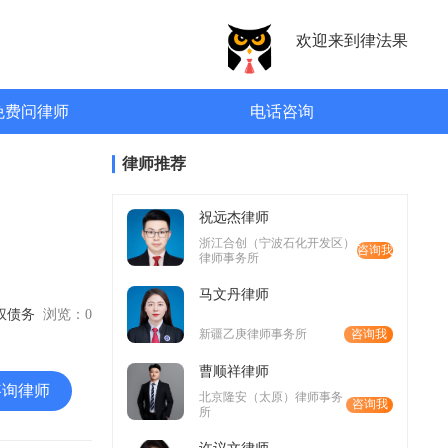
欢迎来到律法果
免费问律师
电话咨询
律师推荐
祝远杰律师
浙江合创（宁波石化开发区）
咨询我
律师事务所
马文丹律师
债权债务
浏览：
0
新疆乙庚律师事务所
咨询我
曹顺祥律师
咨询律师
北京隆安（太原）律师事务
咨询我
所