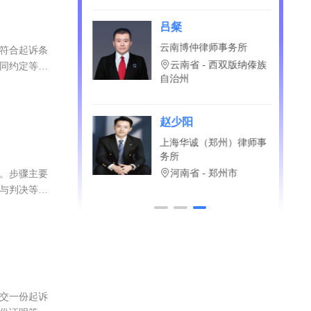
？直接免费问！
格
吕粲
双律师事务所
云南博仲律师事务所
若符合起诉条
省 - 深圳市
云南省 - 西双版纳傣族
合同约定等情
自治州
赵少阳
盈科（哈尔滨）律
上海华诚（郑州）律师事
所
务所
江省 - 哈尔滨市
河南省 - 郑州市
结。步骤主要
解与判决等。