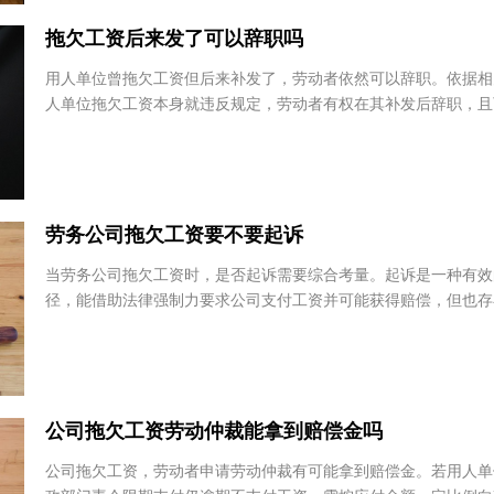
黑龙
拖欠工资后来发了可以辞职吗
李锦平
耿天
内蒙古源生律师事务所
江苏永
用人单位曾拖欠工资但后来补发了，劳动者依然可以辞职。依据
内蒙古 - 赤峰市
江苏
人单位拖欠工资本身就违反规定，劳动者有权在其补发后辞职，
求经济补偿。同时这也涉及到拖欠工资补发后对劳...
徐洋洋
王瑞
山东豪德（济南）律师事
北京市
劳务公司拖欠工资要不要起诉
务所
北
当劳务公司拖欠工资时，是否起诉需要综合考量。起诉是一种有
山东省 - 济南市
径，能借助法律强制力要求公司支付工资并可能获得赔偿，但也
间、精力和费用等弊端。也可先尝试协商、调解、投诉...
公司拖欠工资劳动仲裁能拿到赔偿金吗