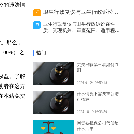
价利率等因
按应付金额百
的处理，包括及时报警、通知保险公
司等，以妥善解决事故赔偿等问题。
单位的违法情
代驾主要分为以下几种类型，不同类
卫生行政复议与卫生行政诉讼的区别
问
型在出事故后的处理方式有所不同。
私人有偿代驾：这是个人之间形成的
卫生行政复议与卫生行政诉讼在性
答
劳务关系。若代驾司机在代驾过程中
质、受理机关、审查范围、适用程
发生事故，
序、审查力度和处理结果等方面存在
支付。那么，
区别。二者性质不同。卫生行政复议
是具有一定司法性的行政行为，它是
×100%）之
热门
行政机关内部的监督和纠错机制，是
上级行政机关对下级行政机关的具体
丈夫出轨第三者如何判
行政行为进行审查和监督的过程。而
刑
卫生行政诉讼是
的权益。了解
2026-01-24 06:50:48
劳动者在这方
什么情况下需要重新进
以在本站免费
行招标
2025-10-19 16:38:50
网贷被担保公司代偿是