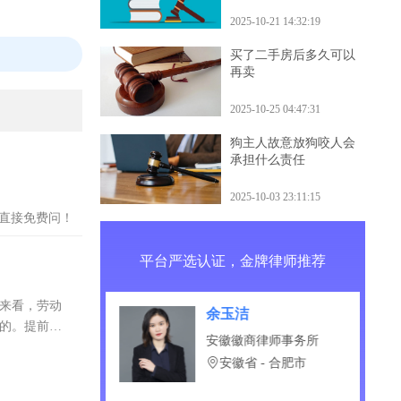
什么后果
2025-10-21 14:32:19
买了二手房后多久可以
再卖
2025-10-25 04:47:31
狗主人故意放狗咬人会
承担什么责任
2025-10-03 23:11:15
？直接免费问！
平台严选认证，金牌律师推荐
度来看，劳动
鹏
余玉洁
护的。提前索
京师（哈尔滨）律
安徽徽商律师事务所
所
安徽省 - 合肥市