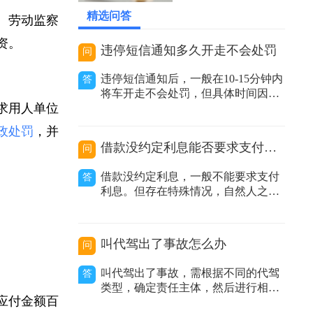
2026-05-19 11:59:47
精选问答
付。劳动监察
工资。
违停短信通知多久开走不会处罚
问
违停短信通知后，一般在10-15分钟内
答
将车开走不会处罚，但具体时间因地
要求用人单位
区而异。在交通管理实践中，很多地
方推行了违停短信提醒服务。当执法
行政处罚
，并
人员发现车辆违规停放且车主留下的
借款没约定利息能否要求支付利息
问
联系方式有效时，会发送提醒短信告
知车主其车辆违停，要求尽快驶离。
借款没约定利息，一般不能要求支付
答
不同地区时间规定有差异：不同城市
利息。但存在特殊情况，自然人之间
甚至同一城
借款没有约定利息或约定不明，出借
人主张支付利息的，人民法院不予支
持；非自然人之间借款没有约定利息
叫代驾出了事故怎么办
问
或约定不明，出借人主张利息的，人
民法院应当结合合同内容、当地或当
叫代驾出了事故，需根据不同的代驾
答
事人的交易方式、交易习惯、市场报
类型，确定责任主体，然后进行相应