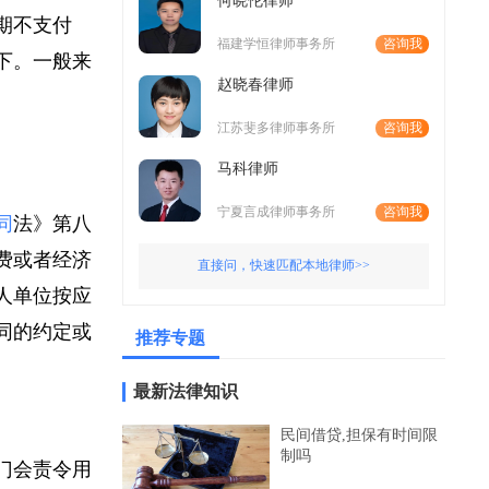
何晓伦律师
逾期不支付
福建学恒律师事务所
咨询我
以下。一般来
赵晓春律师
序。
江苏斐多律师事务所
咨询我
马科律师
宁夏言成律师事务所
咨询我
合同
法》第八
班费或者经济
直接问，快速匹配本地律师>>
用人单位按应
合同的约定或
推荐专题
最新法律知识
民间借贷,担保有时间限
制吗
部门会责令用