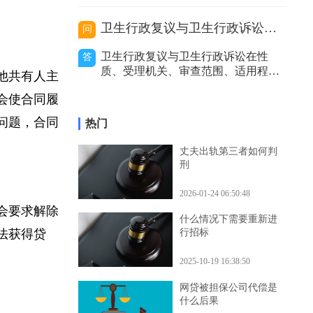
价利率等因
双方自身，也
的处理，包括及时报警、通知保险公
司等，以妥善解决事故赔偿等问题。
代驾主要分为以下几种类型，不同类
卫生行政复议与卫生行政诉讼的区别
问
型在出事故后的处理方式有所不同。
私人有偿代驾：这是个人之间形成的
卫生行政复议与卫生行政诉讼在性
答
劳务关系。若代驾司机在代驾过程中
质、受理机关、审查范围、适用程
其他共有人主
发生事故，
序、审查力度和处理结果等方面存在
也会使合同履
区别。二者性质不同。卫生行政复议
是具有一定司法性的行政行为，它是
押问题，合同
热门
行政机关内部的监督和纠错机制，是
上级行政机关对下级行政机关的具体
丈夫出轨第三者如何判
行政行为进行审查和监督的过程。而
刑
卫生行政诉讼是
2026-01-24 06:50:48
能会要求解除
什么情况下需要重新进
无法获得贷
行招标
2025-10-19 16:38:50
网贷被担保公司代偿是