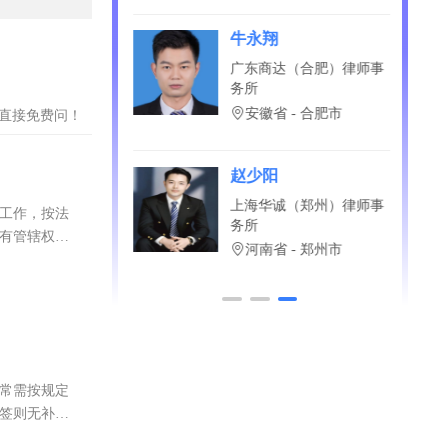
吕粲
云南博仲律师事务所
云南省 - 西双版纳傣族
自治州
？直接免费问！
王诗元
辽宁卓政（大连）律师事
备工作，按法
务所
向有管辖权法
辽宁省 - 大连市
通常需按规定