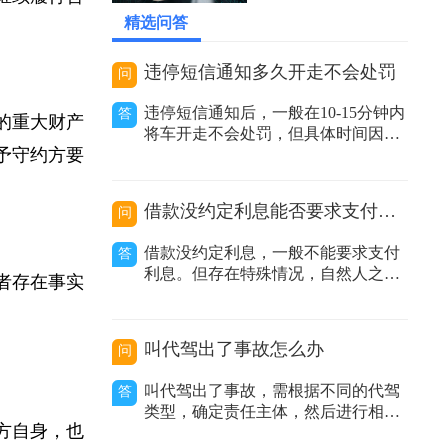
方继续履行合
2026-05-17 02:59:13
精选问答
违停短信通知多久开走不会处罚
问
违停短信通知后，一般在10-15分钟内
答
人的重大财产
将车开走不会处罚，但具体时间因地
赋予守约方要
区而异。在交通管理实践中，很多地
方推行了违停短信提醒服务。当执法
展。
人员发现车辆违规停放且车主留下的
借款没约定利息能否要求支付利息
问
联系方式有效时，会发送提醒短信告
知车主其车辆违停，要求尽快驶离。
借款没约定利息，一般不能要求支付
答
不同地区时间规定有差异：不同城市
利息。但存在特殊情况，自然人之间
或者存在事实
甚至同一城
借款没有约定利息或约定不明，出借
人主张支付利息的，人民法院不予支
持；非自然人之间借款没有约定利息
叫代驾出了事故怎么办
问
或约定不明，出借人主张利息的，人
民法院应当结合合同内容、当地或当
叫代驾出了事故，需根据不同的代驾
答
事人的交易方式、交易习惯、市场报
类型，确定责任主体，然后进行相应