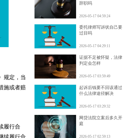
拖欠工资后来发了可以
辞职吗
2026-05-17 04:59:24
委托律师写诉状自己要
过目吗
2026-05-17 04:29:11
证据不足被怀疑，法律
判定会怎样
2026-05-17 03:59:49
典》规定，当
救措施或者赔
起诉后钱要不回该通过
什么法律途径解决
2026-05-17 03:29:32
网贷法院立案后多久开
庭
继续履行合