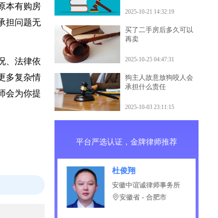
什么后果
使原本有购房
2025-10-21 14:32:19
用承担问题无
买了二手房后多久可以
再卖
2025-10-25 04:47:31
情况、法律依
等更多复杂情
狗主人故意放狗咬人会
承担什么责任
律师会为你提
2025-10-03 23:11:15
平台严选认证，金牌律师推荐
徐新新
湖北大纲律师事务所
湖北省 - 武汉市