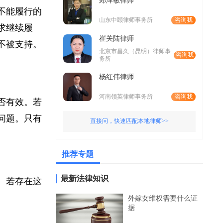
郑泽敏律师
无不能履行的
山东中颐律师事务所
咨询我
要求继续履
崔关陆律师
能不被支持。
北京市昌久（昆明）律师事
咨询我
务所
杨红伟律师
河南领英律师事务所
咨询我
是否有效。若
的问题。只有
直接问，快速匹配本地律师>>
推荐专题
最新法律知识
等。若存在这
外嫁女维权需要什么证
据