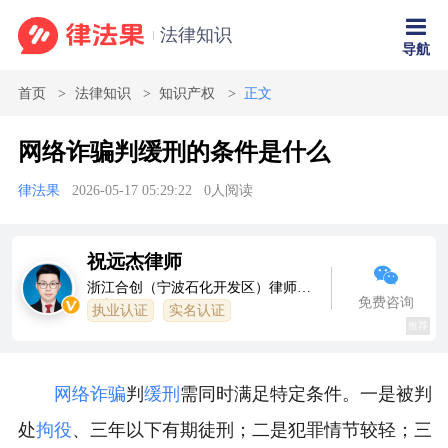
法律知识
导航
首页
法律知识
知识产权
正文
网络诈骗判缓刑的条件是什么
律法果
2026-05-17 05:29:22
0
人阅读
祝远杰律师
浙江合创（宁波石化开发区）律师事
免费咨询
务所
执业认证
实名认证
推荐
网络诈骗
判
缓刑
需同时满足特定条件。一是被判
处
拘役
、三年以下有期徒刑；二是犯罪情节较轻；三