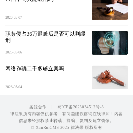
2026-05-07
职务侵占36万退赃后是否可以判缓
刑
2026-05-06
网络诈骗二千多够立案吗
2026-05-04
案源合作
|
蜀ICP备2023034512号-8
律法果所有内容仅供参考，有问题建议咨询在线律师！内容
信息未经授权禁止转载、摘编、复制及建立镜像。
© XunRuiCMS 2025 律法果 版权所有