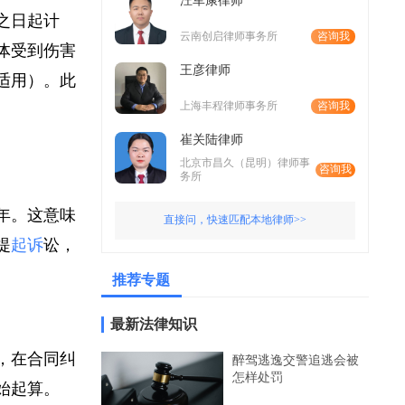
汪军康律师
人之日起计
云南创启律师事务所
咨询我
身体受到伤害
王彦律师
再适用）。此
上海丰程律师事务所
咨询我
崔关陆律师
北京市昌久（昆明）律师事
咨询我
务所
三年。这意味
直接问，快速匹配本地律师>>
院提
起诉
讼，
推荐专题
最新法律知识
如，在合同纠
醉驾逃逸交警追逃会被
怎样处罚
开始起算。