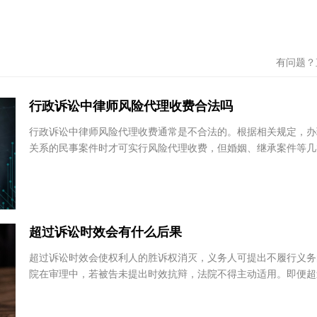
打了会怎么处理
山西
王诗元
徐新
辽宁卓政（大连）律师事
湖北大
有问题
务所
湖北
辽宁省 - 大连市
行政诉讼中律师风险代理收费合法吗
李涵
汪军
行政诉讼中律师风险代理收费通常是不合法的。根据相关规定，
北京市盈科（哈尔滨）律
云南创
关系的民事案件时才可实行风险代理收费，但婚姻、继承案件等
师事务所
云南
外，而行政诉讼并未在可实行风险代理收费的范围内...
黑龙江省 - 哈尔滨市
超过诉讼时效会有什么后果
超过诉讼时效会使权利人的胜诉权消灭，义务人可提出不履行义
院在审理中，若被告未提出时效抗辩，法院不得主动适用。即便