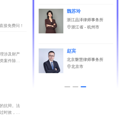
省 - 太原市
新
魏苏玲
纲律师事务所
浙江品泽律师事务所
？直接免费问！
省 - 武汉市
浙江省 - 杭州市
康
赵宾
办理涉及财产
启律师事务所
北京磐慧律师事务所
几类案件除
省 - 昆明市
北京市
务的抗辩。法
超过时效，实