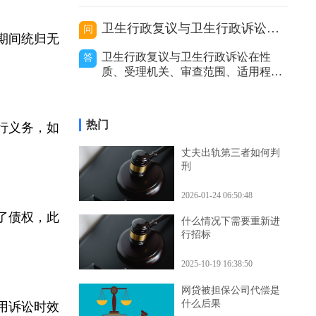
价利率等因
的处理，包括及时报警、通知保险公
司等，以妥善解决事故赔偿等问题。
代驾主要分为以下几种类型，不同类
卫生行政复议与卫生行政诉讼的区别
问
型在出事故后的处理方式有所不同。
效期间统归无
私人有偿代驾：这是个人之间形成的
卫生行政复议与卫生行政诉讼在性
答
劳务关系。若代驾司机在代驾过程中
质、受理机关、审查范围、适用程
发生事故，
序、审查力度和处理结果等方面存在
区别。二者性质不同。卫生行政复议
是具有一定司法性的行政行为，它是
热门
履行义务，如
行政机关内部的监督和纠错机制，是
上级行政机关对下级行政机关的具体
丈夫出轨第三者如何判
行政行为进行审查和监督的过程。而
刑
卫生行政诉讼是
2026-01-24 06:50:48
张了债权，此
什么情况下需要重新进
行招标
2025-10-19 16:38:50
网贷被担保公司代偿是