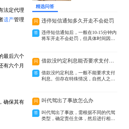
2026-05-26 02:29:42
精选问答
没有法定代理
或者
遗产
管理
违停短信通知多久开走不会处罚
问
违停短信通知后，一般在10-15分钟内
答
将车开走不会处罚，但具体时间因地
区而异。在交通管理实践中，很多地
方推行了违停短信提醒服务。当执法
间的最后六个
人员发现车辆违规停放且车主留下的
借款没约定利息能否要求支付利息
问
联系方式有效时，会发送提醒短信告
效还有六个月
知车主其车辆违停，要求尽快驶离。
借款没约定利息，一般不能要求支付
答
不同地区时间规定有差异：不同城市
利息。但存在特殊情况，自然人之间
甚至同一城
借款没有约定利息或约定不明，出借
人主张支付利息的，人民法院不予支
持；非自然人之间借款没有约定利息
叫代驾出了事故怎么办
问
益，确保其有
或约定不明，出借人主张利息的，人
民法院应当结合合同内容、当地或当
叫代驾出了事故，需根据不同的代驾
答
事人的交易方式、交易习惯、市场报
类型，确定责任主体，然后进行相应