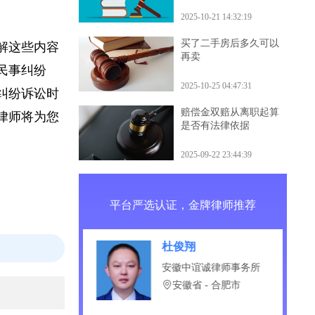
什么后果
利用诉讼时效
2025-10-21 14:32:19
买了二手房后多久可以
了解这些内容
再卖
的民事纠纷
2025-10-25 04:47:31
事纠纷诉讼时
赔偿金双赔从离职起算
业律师将为您
是否有法律依据
2025-09-22 23:44:39
平台严选认证，金牌律师推荐
祥
杜俊翔
安（太原）律师事
安徽中谊诚律师事务所
安徽省 - 合肥市