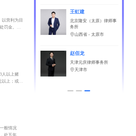
？直接免费问！
浙江省 - 宁波市
元
王虹建
》，以营利为目
政（大连）律师事
北京隆安（太原）律师事
务所
并处罚金。司
省 - 大连市
山西省 - 太原市
洁
赵佰龙
商律师事务所
天津元庆律师事务所
省 - 合肥市
天津市
织3人以上赌
万元以上；或参