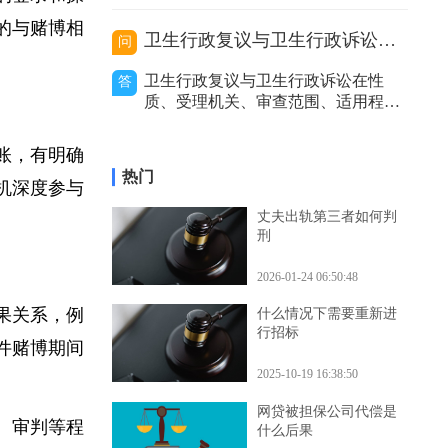
价利率等因
的处理，包括及时报警、通知保险公
繁的登录和操
司等，以妥善解决事故赔偿等问题。
代驾主要分为以下几种类型，不同类
目的与赌博相
卫生行政复议与卫生行政诉讼的区别
问
型在出事故后的处理方式有所不同。
私人有偿代驾：这是个人之间形成的
卫生行政复议与卫生行政诉讼在性
答
劳务关系。若代驾司机在代驾过程中
质、受理机关、审查范围、适用程
发生事故，
序、审查力度和处理结果等方面存在
区别。二者性质不同。卫生行政复议
转账，有明确
是具有一定司法性的行政行为，它是
热门
行政机关内部的监督和纠错机制，是
手机深度参与
上级行政机关对下级行政机关的具体
丈夫出轨第三者如何判
行政行为进行审查和监督的过程。而
刑
卫生行政诉讼是
2026-01-24 06:50:48
因果关系，例
什么情况下需要重新进
行招标
案件赌博期间
2025-10-19 16:38:50
网贷被担保公司代偿是