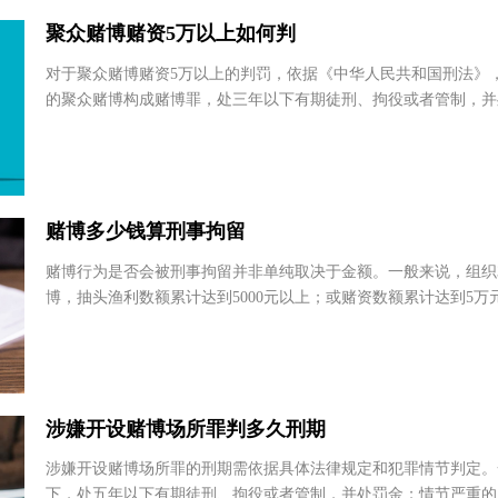
有问题
聚众赌博赌资5万以上如何判
蒋昕赤
王诗
对于聚众赌博赌资5万以上的判罚，依据《中华人民共和国刑法
四川兴蓉（重庆）律师事
辽宁卓
务所
务所
的聚众赌博构成赌博罪，处三年以下有期徒刑、拘役或者管制，
法实践中，赌资数额是量刑考量因素之一，5万...
重庆市
辽宁
刘双艳
余玉
贵州瀛黔(贵安新区)律师
安徽徽
赌博多少钱算刑事拘留
事务所
安徽
赌博行为是否会被刑事拘留并非单纯取决于金额。一般来说，组
广东省 - 中山市
博，抽头渔利数额累计达到5000元以上；或赌资数额累计达到5
赌人数累计达到20人以上等情况，可能面...
涉嫌开设赌博场所罪判多久刑期