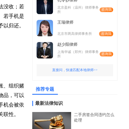
孔令抄律师
依法没收；若
北京盈科（温州）律师事务
咨询我
所
循。若手机是
王瑞律师
会予以归还。
北京市两高律师事务所
咨询我
赵少阳律师
上海华诚（郑州）律师事务
咨询我
所
直接问，快速匹配本地律师>>
转账、组织赌
推荐专题
的物品，可以
最新法律知识
，手机会被依
法关联性。
二手房签合同违约怎么
处理