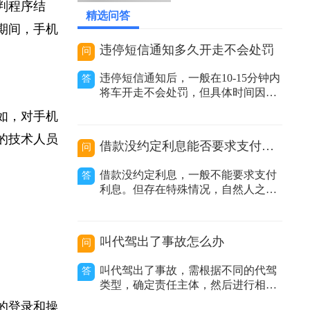
2026-05-20 19:59:34
审判程序结
精选问答
此期间，手机
违停短信通知多久开走不会处罚
问
违停短信通知后，一般在10-15分钟内
答
将车开走不会处罚，但具体时间因地
区而异。在交通管理实践中，很多地
例如，对手机
方推行了违停短信提醒服务。当执法
人员发现车辆违规停放且车主留下的
业的技术人员
借款没约定利息能否要求支付利息
问
联系方式有效时，会发送提醒短信告
知车主其车辆违停，要求尽快驶离。
借款没约定利息，一般不能要求支付
答
不同地区时间规定有差异：不同城市
利息。但存在特殊情况，自然人之间
甚至同一城
借款没有约定利息或约定不明，出借
人主张支付利息的，人民法院不予支
持；非自然人之间借款没有约定利息
叫代驾出了事故怎么办
问
或约定不明，出借人主张利息的，人
民法院应当结合合同内容、当地或当
叫代驾出了事故，需根据不同的代驾
答
事人的交易方式、交易习惯、市场报
类型，确定责任主体，然后进行相应