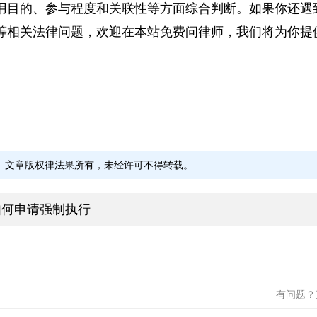
手机是否归还取决于其是否为作案工具，归还时间受侦
用目的、参与程度和关联性等方面综合判断。如果你还
等相关法律问题，欢迎在本站免费问律师，我们将为你
文章版权律法果所有，未经许可不得转载。
如何申请强制执行
李泳
赵宾
上海沪宣律师事务所
北京磐
上海市
北