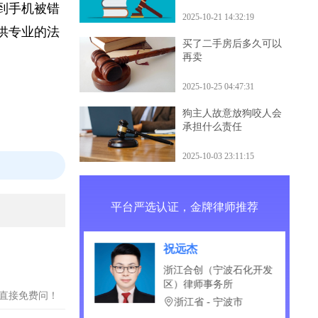
查、审判等程
什么后果
遇到手机被错
2025-10-21 14:32:19
提供专业的法
买了二手房后多久可以
再卖
2025-10-25 04:47:31
狗主人故意放狗咬人会
承担什么责任
2025-10-03 23:11:15
平台严选认证，金牌律师推荐
祝远杰
慧律师事务所
浙江合创（宁波石化开发
区）律师事务所
京市