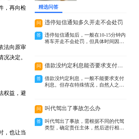
；审判人员审
2026-05-17 07:29:14
精选问答
条件，再向检
违停短信通知多久开走不会处罚
问
违停短信通知后，一般在10-15分钟内
答
将车开走不会处罚，但具体时间因地
人依法向原审
区而异。在交通管理实践中，很多地
方推行了违停短信提醒服务。当执法
体情况决定。
人员发现车辆违规停放且车主留下的
借款没约定利息能否要求支付利息
问
联系方式有效时，会发送提醒短信告
知车主其车辆违停，要求尽快驶离。
借款没约定利息，一般不能要求支付
答
不同地区时间规定有差异：不同城市
利息。但存在特殊情况，自然人之间
甚至同一城
借款没有约定利息或约定不明，出借
合法权益，避
人主张支付利息的，人民法院不予支
持；非自然人之间借款没有约定利息
叫代驾出了事故怎么办
问
或约定不明，出借人主张利息的，人
民法院应当结合合同内容、当地或当
叫代驾出了事故，需根据不同的代驾
答
事人的交易方式、交易习惯、市场报
类型，确定责任主体，然后进行相应