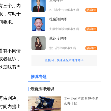
黄明律师
诉有三个月内
四川鑫中云律师事务所
咨询我
期限，有助于
杜俊翔律师
时间要求。
安徽中谊诚律师事务所
咨询我
魏苏玲律师
浙江品泽律师事务所
咨询我
来看有不同情
议或者抗诉，
直接问，快速匹配本地律师>>
。这意味着当
推荐专题
最新法律知识
；再审判决、
工伤公司不愿意赔偿怎
么办十级
理时间内提出