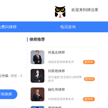
欢迎来到律法果
免费问律师
电话咨询
律师推荐
何嘉志律师
湖南芙蓉律师事务所
咨询我
刘双艳律师
诉讼仲裁
浏览：
0
贵州瀛黔(贵安新区)律师事
咨询我
务所
杨红伟律师
咨询律师
河南领英律师事务所
咨询我