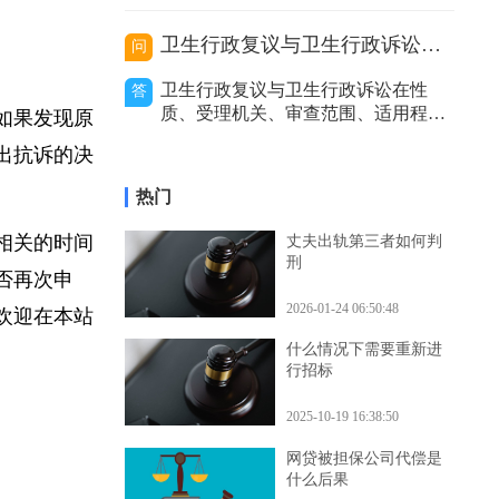
价利率等因
同时，也让当
的处理，包括及时报警、通知保险公
司等，以妥善解决事故赔偿等问题。
代驾主要分为以下几种类型，不同类
卫生行政复议与卫生行政诉讼的区别
问
型在出事故后的处理方式有所不同。
私人有偿代驾：这是个人之间形成的
卫生行政复议与卫生行政诉讼在性
答
劳务关系。若代驾司机在代驾过程中
质、受理机关、审查范围、适用程
。如果发现原
发生事故，
序、审查力度和处理结果等方面存在
提出抗诉的决
区别。二者性质不同。卫生行政复议
是具有一定司法性的行政行为，它是
热门
行政机关内部的监督和纠错机制，是
上级行政机关对下级行政机关的具体
解相关的时间
丈夫出轨第三者如何判
行政行为进行审查和监督的过程。而
刑
卫生行政诉讼是
能否再次申
2026-01-24 06:50:48
，欢迎在本站
什么情况下需要重新进
行招标
2025-10-19 16:38:50
网贷被担保公司代偿是