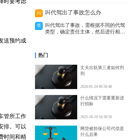
价利率等因
序、审查力度和处理结果等方面存在
选择时要考虑
区别。二者性质不同。卫生行政复议
是具有一定司法性的行政行为，它是
叫代驾出了事故怎么办
问
行政机关内部的监督和纠错机制，是
上级行政机关对下级行政机关的具体
叫代驾出了事故，需根据不同的代驾
答
行政行为进行审查和监督的过程。而
类型，确定责任主体，然后进行相应
卫生行政诉讼是
的处理，包括及时报警、通知保险公
会发送预约成
司等，以妥善解决事故赔偿等问题。
代驾主要分为以下几种类型，不同类
热门
型在出事故后的处理方式有所不同。
私人有偿代驾：这是个人之间形成的
丈夫出轨第三者如何判
劳务关系。若代驾司机在代驾过程中
刑
发生事故，
2026-01-24 06:50:48
什么情况下需要重新进
行招标
的车管所工作
2025-10-19 16:38:50
殊安排。可以
网贷被担保公司代偿是