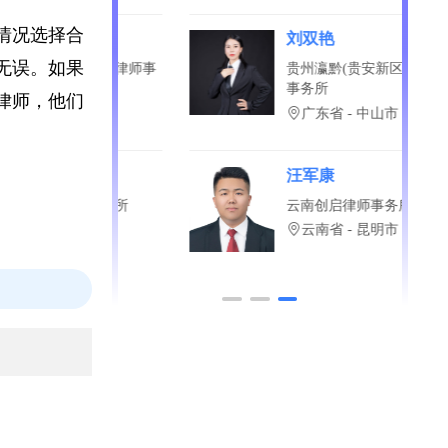
修改。
际情况选择合
阳
刘双艳
确无误。如果
诚（郑州）律师事
贵州瀛黔(贵安新区)律师
事务所
问律师，他们
省 - 郑州市
广东省 - 中山市
林
汪军康
和律师事务所
云南创启律师事务所
省 - 长春市
云南省 - 昆明市