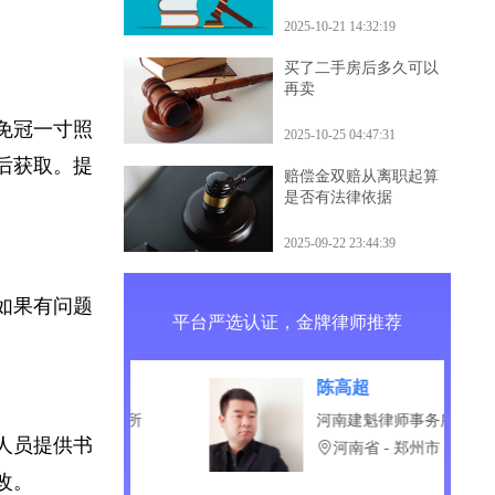
什么后果
浪费时间和精
2025-10-21 14:32:19
买了二手房后多久可以
再卖
期免冠一寸照
2025-10-25 04:47:31
检后获取。提
赔偿金双赔从离职起算
是否有法律依据
2025-09-22 23:44:39
。如果有问题
平台严选认证，金牌律师推荐
梅
陈高超
衡律师事务所
河南建魁律师事务所
作人员提供书
省 - 南京市
河南省 - 郑州市