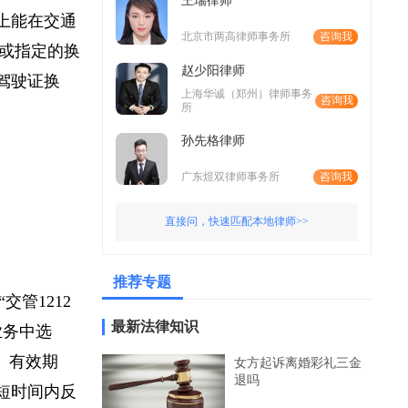
王瑞律师
线上能在交通
北京市两高律师事务所
咨询我
管所或指定的换
赵少阳律师
成驾驶证换
上海华诚（郑州）律师事务
咨询我
所
孙先格律师
广东煜双律师事务所
咨询我
直接问，快速匹配本地律师>>
推荐专题
交管1212
最新法律知识
证业务中选
码、有效期
女方起诉离婚彩礼三金
退吗
在短时间内反