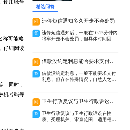
2026-06-06 11:59:14
后，使用账号
精选问答
违停短信通知多久开走不会处罚
问
违停短信通知后，一般在10-15分钟内
答
单名称可能略
将车开走不会处罚，但具体时间因地
区而异。在交通管理实践中，很多地
项，仔细阅读
方推行了违停短信提醒服务。当执法
人员发现车辆违规停放且车主留下的
借款没约定利息能否要求支付利息
问
联系方式有效时，会发送提醒短信告
知车主其车辆违停，要求尽快驶离。
借款没约定利息，一般不能要求支付
答
不同地区时间规定有差异：不同城市
利息。但存在特殊情况，自然人之间
甚至同一城
期等。同时，
借款没有约定利息或约定不明，出借
人主张支付利息的，人民法院不予支
、手机号码等
持；非自然人之间借款没有约定利息
卫生行政复议与卫生行政诉讼的区别
问
或约定不明，出借人主张利息的，人
民法院应当结合合同内容、当地或当
卫生行政复议与卫生行政诉讼在性
答
事人的交易方式、交易习惯、市场报
质、受理机关、审查范围、适用程