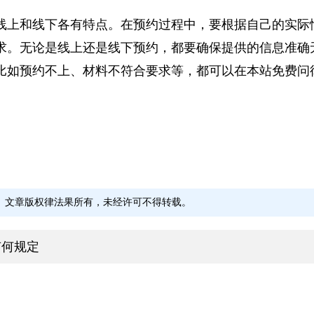
预约信息。如果发现信息有误，要及时与工作人员沟通
线上和线下各有特点。在预约过程中，要根据自己的实
牛永翔
赵少
求。无论是线上还是线下预约，都要确保提供的信息准
广东商达（合肥）律师事
上海华
务所
务所
比如预约不上、材料不符合要求等，都可以在本站免费
安徽省 - 合肥市
河南
何晓伦
鞠宏
福建学恒律师事务所
吉林享
福建省 - 福州市
吉林
文章版权律法果所有，未经许可不得转载。
有何规定