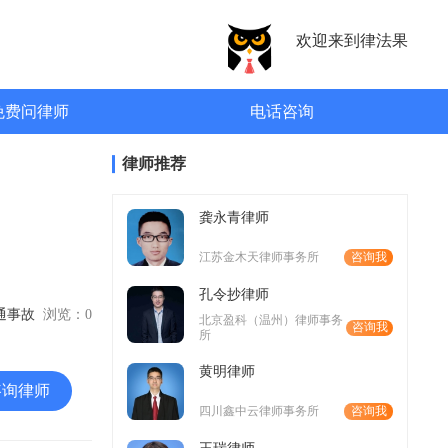
欢迎来到律法果
免费问律师
电话咨询
律师推荐
龚永青律师
江苏金木天律师事务所
咨询我
孔令抄律师
交通事故
浏览：
0
北京盈科（温州）律师事务
咨询我
所
黄明律师
咨询律师
四川鑫中云律师事务所
咨询我