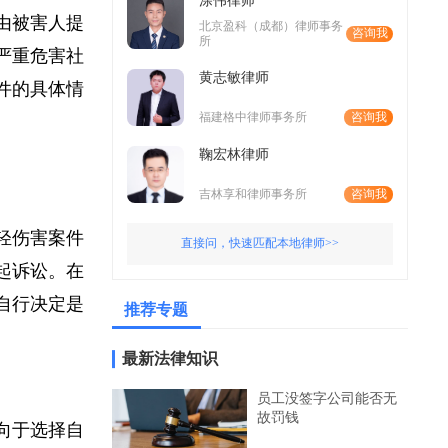
涂伟律师
以由被害人提
北京盈科（成都）律师事务
咨询我
所
件严重危害社
黄志敏律师
案件的具体情
福建格中律师事务所
咨询我
鞠宏林律师
吉林享和律师事务所
咨询我
，轻伤害案件
直接问，快速匹配本地律师>>
提起诉讼。在
以自行决定是
推荐专题
最新法律知识
员工没签字公司能否无
故罚钱
倾向于选择自