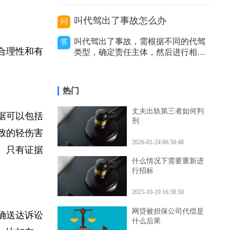
价利率等因
序、审查力度和处理结果等方面存在
区别。二者性质不同。卫生行政复议
是具有一定司法性的行政行为，它是
叫代驾出了事故怎么办
问
行政机关内部的监督和纠错机制，是
上级行政机关对下级行政机关的具体
叫代驾出了事故，需根据不同的代驾
答
行政行为进行审查和监督的过程。而
的合理性和有
类型，确定责任主体，然后进行相应
卫生行政诉讼是
的处理，包括及时报警、通知保险公
司等，以妥善解决事故赔偿等问题。
代驾主要分为以下几种类型，不同类
热门
型在出事故后的处理方式有所不同。
私人有偿代驾：这是个人之间形成的
丈夫出轨第三者如何判
证据可以包括
劳务关系。若代驾司机在代驾过程中
刑
发生事故，
导致的轻伤害
2026-01-24 06:50:48
据。只有证据
什么情况下需要重新进
行招标
2025-10-19 16:38:50
网贷被担保公司代偿是