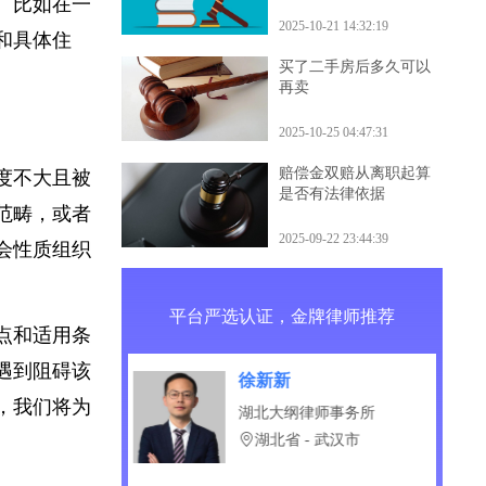
准确送达诉讼
什么后果
序。比如在一
2025-10-21 14:32:19
名和具体住
买了二手房后多久可以
再卖
2025-10-25 04:47:31
赔偿金双赔从离职起算
程度不大且被
是否有法律依据
的范畴，或者
2025-09-22 23:44:39
社会性质组织
平台严选认证，金牌律师推荐
特点和适用条
集遇到阻碍该
新
赵佰龙
师，我们将为
纲律师事务所
天津元庆律师事务所
省 - 武汉市
天津市