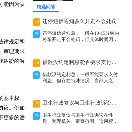
集能力较弱的
2026-06-04 18:59:47
人可能因为缺
精选问答
违停短信通知多久开走不会处罚
问
违停短信通知后，一般在10-15分钟内
答
将车开走不会处罚，但具体时间因地
的法律规定和
区而异。在交通管理实践中，很多地
理，审理期限
方推行了违停短信提醒服务。当执法
人员发现车辆违规停放且车主留下的
实现纠纷的解
借款没约定利息能否要求支付利息
问
联系方式有效时，会发送提醒短信告
知车主其车辆违停，要求尽快驶离。
借款没约定利息，一般不能要求支付
答
不同地区时间规定有差异：不同城市
利息。但存在特殊情况，自然人之间
甚至同一城
借款没有约定利息或约定不明，出借
人主张支付利息的，人民法院不予支
人的基本权
持；非自然人之间借款没有约定利息
卫生行政复议与卫生行政诉讼的区别
问
或约定不明，出借人主张利息的，人
偿协议。例如
民法院应当结合合同内容、当地或当
卫生行政复议与卫生行政诉讼在性
答
况下更多的赔
事人的交易方式、交易习惯、市场报
质、受理机关、审查范围、适用程