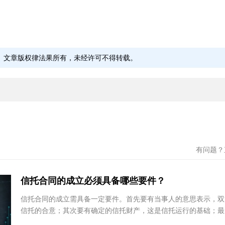
黄明
涂伟
四川鑫中云律师事务所
北京盈
务所
四川省 - 南充市
四川
文章版权律法果所有，未经许可不得转载。
杨红伟
王彦
河南领英律师事务所
上海丰
河南省 - 郑州市
上
有问题
信托合同的成立必须具备哪些要件？
信托合同的成立需具备一定要件。首先要有当事人的意思表示，