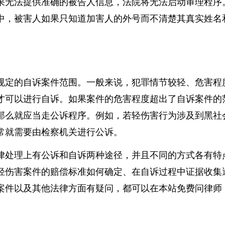
的被告人姓名、住址、联系方式等信息，以便法院能够
果无法提供准确的被告人信息，法院将无法启动审理程
中，被害人如果只知道加害人的外号而不清楚其真实姓
规定的自诉案件范围。一般来说，犯罪情节较轻、危害
才可以进行自诉。如果案件的危害程度超出了自诉案件
那么就应当走公诉程序。例如，若轻伤害行为涉及到黑
常就需要由检察机关进行公诉。
律处理上有公诉和自诉两种途径，并且不同的方式各有
轻伤害案件的赔偿标准如何确定、在自诉过程中证据收
马晓虹
徐新
案件以及其他法律方面有疑问，都可以在本站免费问律
福建开度律师事务所
湖北大
福建省 - 漳州市
湖北