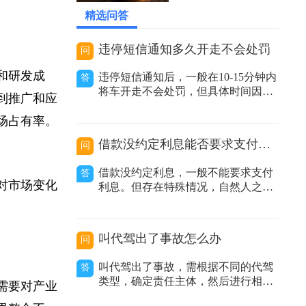
减少生产过程
2026-05-26 12:59:28
精选问答
违停短信通知多久开走不会处罚
问
术和研发成
违停短信通知后，一般在10-15分钟内
答
将车开走不会处罚，但具体时间因地
得到推广和应
区而异。在交通管理实践中，很多地
方推行了违停短信提醒服务。当执法
市场占有率。
人员发现车辆违规停放且车主留下的
借款没约定利息能否要求支付利息
问
联系方式有效时，会发送提醒短信告
知车主其车辆违停，要求尽快驶离。
借款没约定利息，一般不能要求支付
答
不同地区时间规定有差异：不同城市
应对市场变化
利息。但存在特殊情况，自然人之间
甚至同一城
借款没有约定利息或约定不明，出借
人主张支付利息的，人民法院不予支
持；非自然人之间借款没有约定利息
叫代驾出了事故怎么办
问
或约定不明，出借人主张利息的，人
民法院应当结合合同内容、当地或当
叫代驾出了事故，需根据不同的代驾
答
事人的交易方式、交易习惯、市场报
类型，确定责任主体，然后进行相应
业需要对产业