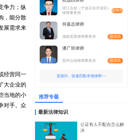
祝远杰律师
强竞争力；纵
浙江合创（宁波石化开发区）
咨询我
律师事务所
并购，能分散
何嘉志律师
和发展需求来
湖南芙蓉律师事务所
咨询我
潘广班律师
贵州云纳律师事务所
咨询我
产或经营同一
直接问，快速匹配本地律师>>
速扩大企业的
一些当地的小
推荐专题
竞争对手。众
最新法律知识
公证有人不配合怎么解
决