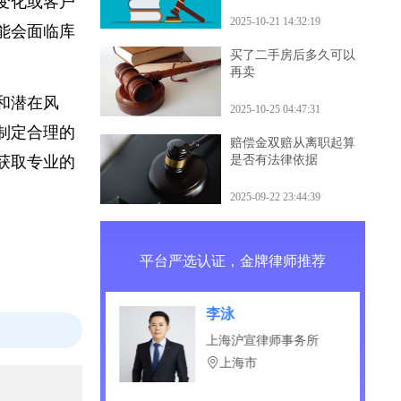
什么后果
生变化或客户
2025-10-21 14:32:19
可能会面临库
买了二手房后多久可以
再卖
势和潜在风
2025-10-25 04:47:31
何制定合理的
赔偿金双赔从离职起算
是否有法律依据
，获取专业的
2025-09-22 23:44:39
平台严选认证，金牌律师推荐
徐新新
湖北大纲律师事务所
湖北省 - 武汉市