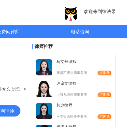
欢迎来到律法果
免费问律师
电话咨询
律师推荐
马文丹律师
新疆乙庚律师事务所
咨询我
许议文律师
涉外专长
浏览：
0
上海九泽律师事务所
咨询我
韩冰律师
咨询律师
河南归德律师事务所
咨询我