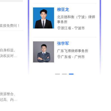
何嘉志
湖南芙蓉律师事务所
湖南省 - 长沙市
？直接免费问！
韩冰
护自身权益。
河南归德律师事务所
表决权反对；
河南省 - 洛阳市
现资源整合、
值过高、内幕