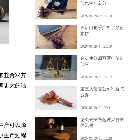
车辆定责一人一半后赔
偿比例咋划分
2026-05-26 14:59:19
酒店门把手拧断了如何
赔偿
2026-05-26 14:29:19
判决生效后可否行使追
偿权
能够整合双方
2026-05-26 13:59:12
拥有更大的话
第三人侵害公司利益怎
么办
2026-05-26 13:29:41
怎么去法院起诉欠薪案
模生产可以降
件流程