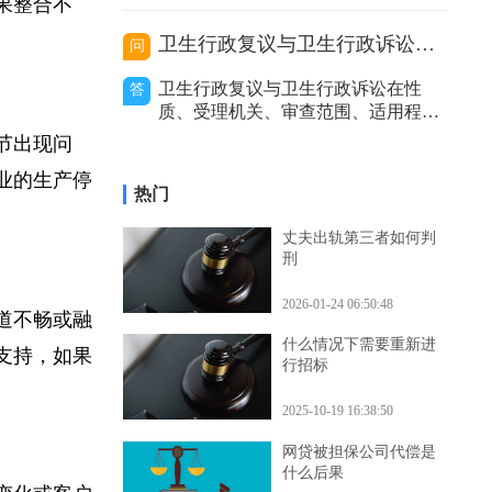
价利率等因
的处理，包括及时报警、通知保险公
如果整合不
司等，以妥善解决事故赔偿等问题。
代驾主要分为以下几种类型，不同类
卫生行政复议与卫生行政诉讼的区别
问
型在出事故后的处理方式有所不同。
私人有偿代驾：这是个人之间形成的
卫生行政复议与卫生行政诉讼在性
答
劳务关系。若代驾司机在代驾过程中
质、受理机关、审查范围、适用程
发生事故，
序、审查力度和处理结果等方面存在
环节出现问
区别。二者性质不同。卫生行政复议
企业的生产停
是具有一定司法性的行政行为，它是
热门
行政机关内部的监督和纠错机制，是
上级行政机关对下级行政机关的具体
丈夫出轨第三者如何判
行政行为进行审查和监督的过程。而
刑
卫生行政诉讼是
2026-01-24 06:50:48
渠道不畅或融
什么情况下需要重新进
金支持，如果
行招标
2025-10-19 16:38:50
网贷被担保公司代偿是