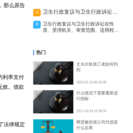
价利率等因
的处理，包括及时报警、通知保险公
司等，以妥善解决事故赔偿等问题。
效，那么原告
代驾主要分为以下几种类型，不同类
卫生行政复议与卫生行政诉讼的区别
问
型在出事故后的处理方式有所不同。
私人有偿代驾：这是个人之间形成的
卫生行政复议与卫生行政诉讼在性
答
劳务关系。若代驾司机在代驾过程中
质、受理机关、审查范围、适用程
发生事故，
序、审查力度和处理结果等方面存在
区别。二者性质不同。卫生行政复议
是具有一定司法性的行政行为，它是
热门
行政机关内部的监督和纠错机制，是
上级行政机关对下级行政机关的具体
丈夫出轨第三者如何判
行政行为进行审查和监督的过程。而
刑
卫生行政诉讼是
定的利率支付
2026-01-24 06:50:48
定无效。借款
什么情况下需要重新进
行招标
2025-10-19 16:38:50
网贷被担保公司代偿是