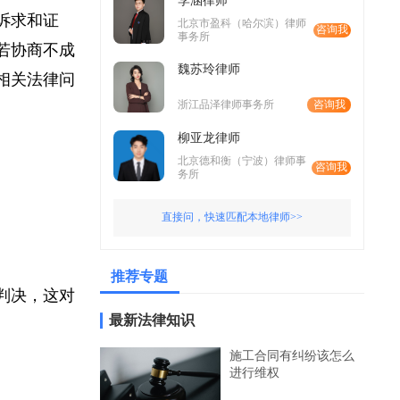
李涵律师
的诉求和证
北京市盈科（哈尔滨）律师
咨询我
事务所
，若协商不成
魏苏玲律师
等相关法律问
浙江品泽律师事务所
咨询我
柳亚龙律师
北京德和衡（宁波）律师事
咨询我
务所
直接问，快速匹配本地律师>>
推荐专题
席判决，这对
最新法律知识
施工合同有纠纷该怎么
进行维权