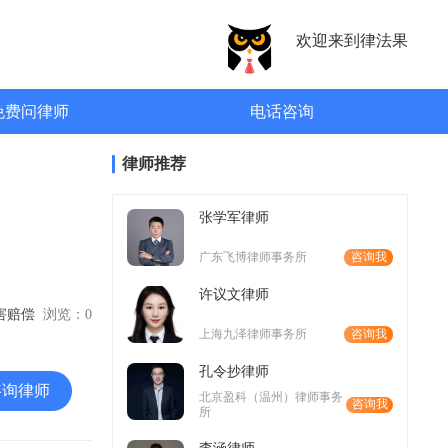
欢迎来到律法果
免费问律师
电话咨询
律师推荐
张学军律师
广东飞博律师事务所
咨询我
许议文律师
损害赔偿
浏览：
0
上海九泽律师事务所
咨询我
孔令抄律师
咨询律师
北京盈科（温州）律师事务
咨询我
所