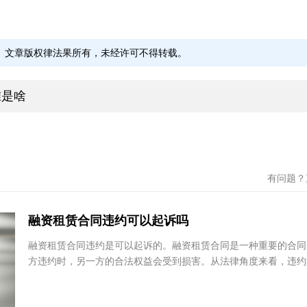
山西省 - 太原市
耿天梅
韩冰
江苏永衡律师事务所
河南归
文章版权律法果所有，未经许可不得转载。
江苏省 - 南京市
河南
准是啥
赵佰龙
安泓
天津元庆律师事务所
福建知
天津市
福建
有问题
融资租赁合同违约可以起诉吗
融资租赁合同违约是可以起诉的。融资租赁合同是一种重要的合
方违约时，另一方的合法权益会受到损害。从法律角度来看，违