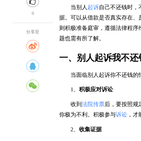
当别人
起诉
自己不还钱时，
0
据。可以从借款是否真实存在、
则积极准备庭审，遵循法律程序
分享至
题也需有所了解。
一、别人起诉我不还
当面临别人起诉你不还钱的
1、
积极应对诉讼
收到
法院传票
后，要按照规
你极为不利。积极参与
诉讼
，才
2、
收集证据