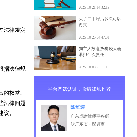
过了法律规定
什么后果
2025-10-21 14:32:19
买了二手房后多久可以
再卖
超过法律规定
2025-10-25 04:47:31
狗主人故意放狗咬人会
承担什么责任
2025-10-03 23:11:15
会根据法律规
平台严选认证，金牌律师推荐
自己的权益。
这些法律问题
康
陈华涛
律建议。
启律师事务所
广东卓建律师事务所
省 - 昆明市
广东省 - 深圳市