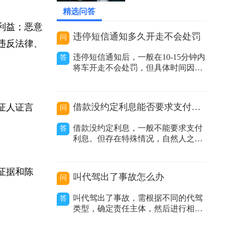
2026-05-17 13:29:11
精选问答
家利益；恶意
违停短信通知多久开走不会处罚
问
；违反法律、
违停短信通知后，一般在10-15分钟内
答
将车开走不会处罚，但具体时间因地
区而异。在交通管理实践中，很多地
方推行了违停短信提醒服务。当执法
人员发现车辆违规停放且车主留下的
借款没约定利息能否要求支付利息
、证人证言
问
联系方式有效时，会发送提醒短信告
知车主其车辆违停，要求尽快驶离。
借款没约定利息，一般不能要求支付
答
不同地区时间规定有差异：不同城市
利息。但存在特殊情况，自然人之间
甚至同一城
借款没有约定利息或约定不明，出借
人主张支付利息的，人民法院不予支
持；非自然人之间借款没有约定利息
的证据和陈
叫代驾出了事故怎么办
问
或约定不明，出借人主张利息的，人
民法院应当结合合同内容、当地或当
叫代驾出了事故，需根据不同的代驾
答
事人的交易方式、交易习惯、市场报
类型，确定责任主体，然后进行相应