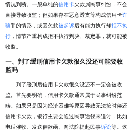
情况判断。一般单纯的
信用卡
欠款属民事纠纷，不会
直接导致收监；但如果存在恶意透支等构成信用卡
诈
骗
罪的情形，或因欠款
被起诉
后有能力执行却
拒不执
行
，情节严重构成拒不执行判决、裁定罪，就可能被
收监。
一、判了缓刑信用卡欠款很久没还可能要收
监吗
判了缓刑后信用卡欠款很久没还不一定会被收
监。首先要明确，信用卡欠款通常属于民事纠纷范
畴。如果只是因为经济困难等原因导致无法按时偿还
信用卡欠款，银行主要会通过民事途径来追讨，比如
电话催收、发送催款函、向法院提起民事
诉讼
等。这