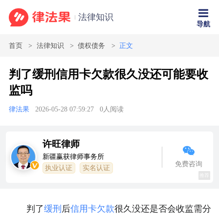
法律知识
导航
首页
法律知识
债权债务
正文
判了缓刑信用卡欠款很久没还可能要收
监吗
律法果
2026-05-28 07:59:27
0
人阅读
许旺律师
新疆赢获律师事务所
免费咨询
执业认证
实名认证
推荐
判了
缓刑
后
信用卡欠款
很久没还是否会收监需分