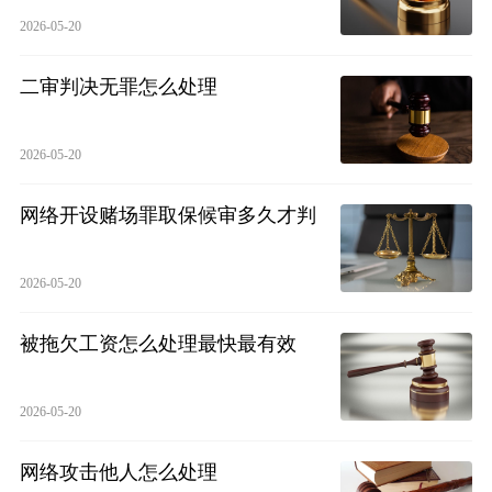
2026-05-20
二审判决无罪怎么处理
2026-05-20
网络开设赌场罪取保候审多久才判
2026-05-20
被拖欠工资怎么处理最快最有效
2026-05-20
网络攻击他人怎么处理