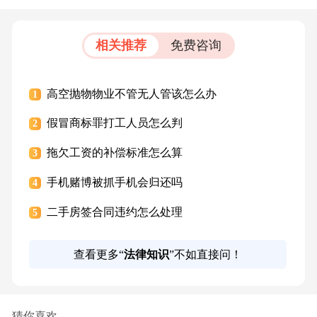
相关推荐
免费咨询
高空抛物物业不管无人管该怎么办
1
假冒商标罪打工人员怎么判
2
拖欠工资的补偿标准怎么算
3
手机赌博被抓手机会归还吗
4
二手房签合同违约怎么处理
5
查看更多“
法律知识
”不如直接问！
猜你喜欢