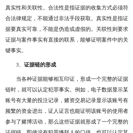
真实性和关联性。合法性是指证据的收集方式必须符
合法律规定，不能通过非法手段获取。真实性是指证
据要真实可靠，不能是伪造或虚假的。关联性则要求
证据与案件事实有直接的联系，能够证明案件中的关
键事实。
3、
证据链的形成
当各种证据能够相互印证，形成一个完整的证据
链时，就可以认定犯罪事实。例如，电子数据显示某
账号有大量的投注记录，赌资交易记录显示该账号有
频繁的资金进出，证人证言也能证明该账号的使用者
参与了赌博活动，那么这些证据就形成了一个完整的
证据链，即使没有犯罪嫌疑人的口供，也可以认定其