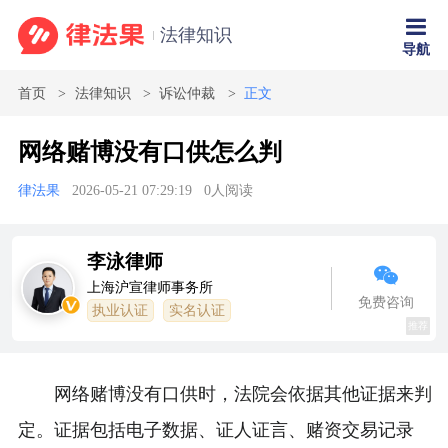
法律知识
导航
首页
法律知识
诉讼仲裁
正文
网络赌博没有口供怎么判
律法果
2026-05-21 07:29:19
0
人阅读
李泳律师
上海沪宣律师事务所
免费咨询
执业认证
实名认证
推荐
网络赌博没有口供时，法院会依据其他证据来判
定。证据包括电子数据、证人证言、赌资交易记录