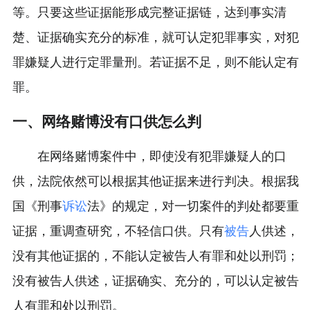
等。只要这些证据能形成完整证据链，达到事实清
楚、证据确实充分的标准，就可认定犯罪事实，对犯
罪嫌疑人进行定罪量刑。若证据不足，则不能认定有
罪。
一、网络赌博没有口供怎么判
在网络赌博案件中，即使没有犯罪嫌疑人的口
供，法院依然可以根据其他证据来进行判决。根据我
国《刑事
诉讼
法》的规定，对一切案件的判处都要重
证据，重调查研究，不轻信口供。只有
被告
人供述，
没有其他证据的，不能认定被告人有罪和处以刑罚；
没有被告人供述，证据确实、充分的，可以认定被告
人有罪和处以刑罚。