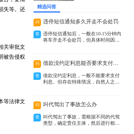
的被告，要清
2026-05-20 12:59:32
精选问答
偿损失等。还
违停短信通知多久开走不会处罚
问
违停短信通知后，一般在10-15分钟内
答
将车开走不会处罚，但具体时间因地
区而异。在交通管理实践中，很多地
的相关审批文
方推行了违停短信提醒服务。当执法
证明被告侵权
人员发现车辆违规停放且车主留下的
借款没约定利息能否要求支付利息
问
联系方式有效时，会发送提醒短信告
知车主其车辆违停，要求尽快驶离。
借款没约定利息，一般不能要求支付
答
不同地区时间规定有差异：不同城市
利息。但存在特殊情况，自然人之间
甚至同一城
借款没有约定利息或约定不明，出借
人主张支付利息的，人民法院不予支
持；非自然人之间借款没有约定利息
副本等法律文
叫代驾出了事故怎么办
问
或约定不明，出借人主张利息的，人
民法院应当结合合同内容、当地或当
叫代驾出了事故，需根据不同的代驾
答
事人的交易方式、交易习惯、市场报
类型，确定责任主体，然后进行相应