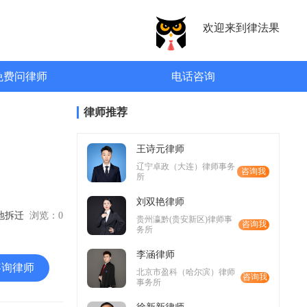
欢迎来到律法果
免费问律师
电话咨询
律师推荐
王诗元律师
辽宁卓政（大连）律师事务
咨询我
所
刘双艳律师
征地拆迁
浏览：
0
贵州瀛黔(贵安新区)律师事
咨询我
务所
李涵律师
咨询律师
北京市盈科（哈尔滨）律师
咨询我
事务所