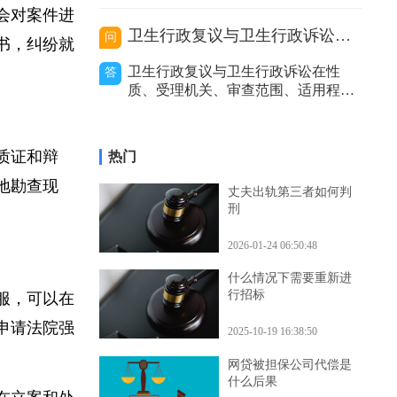
价利率等因
的处理，包括及时报警、通知保险公
司等，以妥善解决事故赔偿等问题。
能会对案件进
代驾主要分为以下几种类型，不同类
卫生行政复议与卫生行政诉讼的区别
问
型在出事故后的处理方式有所不同。
解书，纠纷就
私人有偿代驾：这是个人之间形成的
卫生行政复议与卫生行政诉讼在性
答
劳务关系。若代驾司机在代驾过程中
质、受理机关、审查范围、适用程
发生事故，
序、审查力度和处理结果等方面存在
区别。二者性质不同。卫生行政复议
是具有一定司法性的行政行为，它是
、质证和辩
热门
行政机关内部的监督和纠错机制，是
上级行政机关对下级行政机关的具体
实地勘查现
丈夫出轨第三者如何判
行政行为进行审查和监督的过程。而
刑
卫生行政诉讼是
2026-01-24 06:50:48
什么情况下需要重新进
行招标
不服，可以在
以申请法院强
2025-10-19 16:38:50
网贷被担保公司代偿是