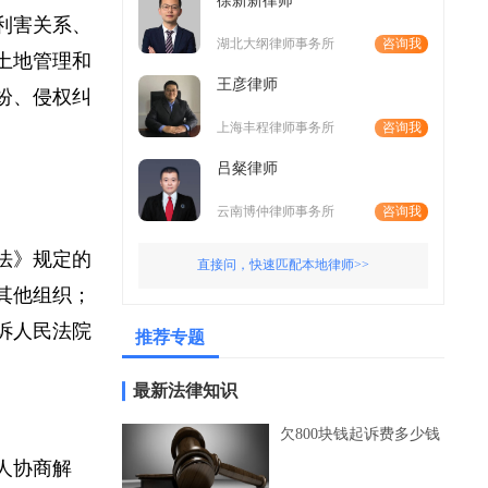
徐新新律师
接利害关系、
湖北大纲律师事务所
咨询我
的土地管理和
王彦律师
纠纷、侵权纠
上海丰程律师事务所
咨询我
吕粲律师
云南博仲律师事务所
咨询我
讼法》规定的
直接问，快速匹配本地律师>>
和其他组织；
受诉人民法院
推荐专题
最新法律知识
欠800块钱起诉费多少钱
事人协商解