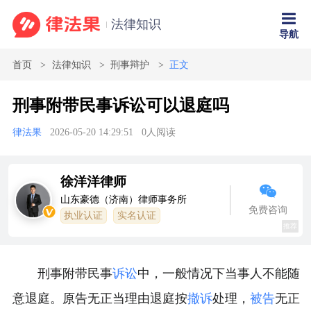
法律知识
导航
首页
法律知识
刑事辩护
正文
刑事附带民事诉讼可以退庭吗
律法果
2026-05-20 14:29:51
0
人阅读
徐洋洋律师
山东豪德（济南）律师事务所
免费咨询
执业认证
实名认证
推荐
刑事附带民事
诉讼
中，一般情况下当事人不能随
意退庭。原告无正当理由退庭按
撤诉
处理，
被告
无正