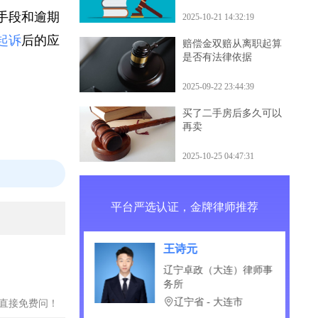
什么后果
骗手段和逾期
2025-10-21 14:32:19
被起诉
后的应
赔偿金双赔从离职起算
是否有法律依据
2025-09-22 23:44:39
买了二手房后多久可以
再卖
2025-10-25 04:47:31
平台严选认证，金牌律师推荐
涂伟
北京盈科（成都）律师事
务所