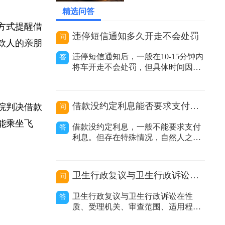
2026-06-08 03:59:39
精选问答
等方式提醒借
违停短信通知多久开走不会处罚
问
借款人的亲朋
违停短信通知后，一般在10-15分钟内
答
将车开走不会处罚，但具体时间因地
区而异。在交通管理实践中，很多地
方推行了违停短信提醒服务。当执法
人员发现车辆违规停放且车主留下的
借款没约定利息能否要求支付利息
法院判决借款
问
联系方式有效时，会发送提醒短信告
知车主其车辆违停，要求尽快驶离。
不能乘坐飞
借款没约定利息，一般不能要求支付
答
不同地区时间规定有差异：不同城市
利息。但存在特殊情况，自然人之间
甚至同一城
借款没有约定利息或约定不明，出借
人主张支付利息的，人民法院不予支
持；非自然人之间借款没有约定利息
卫生行政复议与卫生行政诉讼的区别
问
或约定不明，出借人主张利息的，人
民法院应当结合合同内容、当地或当
卫生行政复议与卫生行政诉讼在性
答
事人的交易方式、交易习惯、市场报
质、受理机关、审查范围、适用程