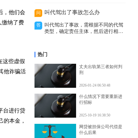
价利率等因
序、审查力度和处理结果等方面存在
区别。二者性质不同。卫生行政复议
是具有一定司法性的行政行为，它是
叫代驾出了事故怎么办
钩后，他们会
问
行政机关内部的监督和纠错机制，是
上级行政机关对下级行政机关的具体
款人缴纳了费
叫代驾出了事故，需根据不同的代驾
答
行政行为进行审查和监督的过程。而
类型，确定责任主体，然后进行相应
卫生行政诉讼是
的处理，包括及时报警、通知保险公
司等，以妥善解决事故赔偿等问题。
代驾主要分为以下几种类型，不同类
热门
型在出事故后的处理方式有所不同。
人在这些虚假
私人有偿代驾：这是个人之间形成的
丈夫出轨第三者如何判
劳务关系。若代驾司机在代驾过程中
行其他诈骗活
刑
发生事故，
2026-01-24 06:50:48
什么情况下需要重新进
行招标
贷平台进行贷
2025-10-19 16:38:50
自己的本金，
网贷被担保公司代偿是