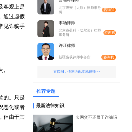
曹顺祥律师
的及客观上是
北京隆安（太原）律师事务
咨询我
所
的，通过虚假
李涵律师
及常见诈骗手
北京市盈科（哈尔滨）律师
咨询我
事务所
许旺律师
新疆赢获律师事务所
咨询我
行为。
直接问，快速匹配本地律师>>
推荐专题
还款的。只是
最新法律知识
状况恶化或者
钱，但由于其
欠网贷不还属于诈骗吗