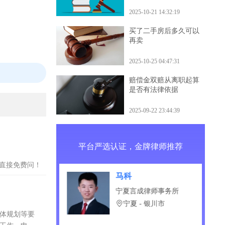
什么后果
2025-10-21 14:32:19
买了二手房后多久可以
再卖
2025-10-25 04:47:31
赔偿金双赔从离职起算
是否有法律依据
2025-09-22 23:44:39
平台严选认证，金牌律师推荐
？直接免费问！
康
马科
启律师事务所
宁夏言成律师事务所
省 - 昆明市
宁夏 - 银川市