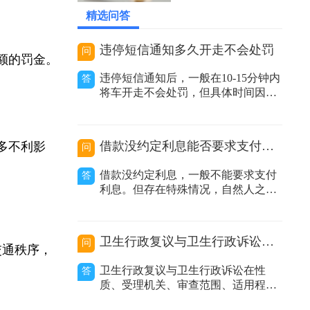
2026-06-04 10:29:09
精选问答
违停短信通知多久开走不会处罚
问
数额的罚金。
违停短信通知后，一般在10-15分钟内
答
将车开走不会处罚，但具体时间因地
区而异。在交通管理实践中，很多地
方推行了违停短信提醒服务。当执法
人员发现车辆违规停放且车主留下的
借款没约定利息能否要求支付利息
诸多不利影
问
联系方式有效时，会发送提醒短信告
知车主其车辆违停，要求尽快驶离。
借款没约定利息，一般不能要求支付
答
不同地区时间规定有差异：不同城市
利息。但存在特殊情况，自然人之间
甚至同一城
借款没有约定利息或约定不明，出借
人主张支付利息的，人民法院不予支
持；非自然人之间借款没有约定利息
卫生行政复议与卫生行政诉讼的区别
问
或约定不明，出借人主张利息的，人
交通秩序，
民法院应当结合合同内容、当地或当
卫生行政复议与卫生行政诉讼在性
答
事人的交易方式、交易习惯、市场报
质、受理机关、审查范围、适用程