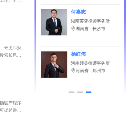
总体规划等要
等工作。申请
何嘉志
宣律师事务所
湖南芙蓉律师事务所
海市
湖南省 - 长沙市
据，考虑与对
翔
杨红伟
关搜索长尾词
谊诚律师事务所
河南领英律师事务所
省 - 合肥市
河南省 - 郑州市
明确破产程序
议可提起诉