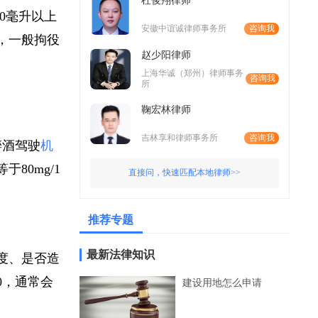
杜俊翔律师
00毫升以上
安徽中谊诚律师事务所
咨询我
量，一般拘役
赵少阳律师
。
上海华诚（郑州）律师事务
咨询我
所
鞠宏林律师
吉林享和律师事务所
咨询我
醉酒驾驶
机
80mg/1
直接问，快速匹配本地律师>>
推荐专题
最新法律知识
速度、是否造
0，通常会
建设用地怎么申请