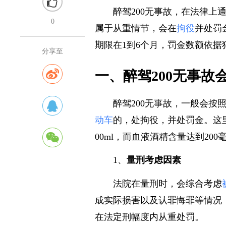
醉驾200无事故，在法律上
0
属于从重情节，会在
拘役
并处罚
期限在1到6个月，罚金数额依
分享至
一、醉驾200无事故
醉驾200无事故，一般会按
动车
的，处拘役，并处罚金。这
00ml，而血液酒精含量达到20
1、
量刑考虑因素
法院在量刑时，会综合考虑
成实际损害以及认罪悔罪等情况
在法定刑幅度内从重处罚。