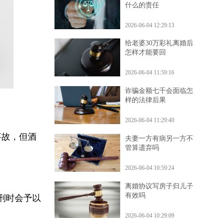
车在停车场被水淹了是
什么的责任
2026-06-04 12:29:13
给老婆30万彩礼离婚后
怎样才能要回
2026-06-04 11:59:16
诈骗金额七千会面临怎
样的法律后果
2026-06-04 11:29:40
事故，但酒
夫妻一方有病另一方不
管算遗弃吗
些。
2026-06-04 10:59:24
离婚协议写房子归儿子
有效吗
量刑时会予以