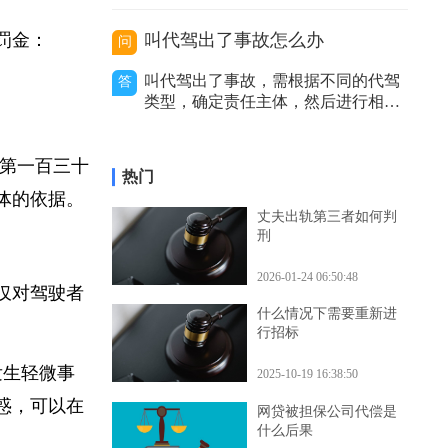
价利率等因
序、审查力度和处理结果等方面存在
区别。二者性质不同。卫生行政复议
是具有一定司法性的行政行为，它是
处罚金：
叫代驾出了事故怎么办
问
行政机关内部的监督和纠错机制，是
上级行政机关对下级行政机关的具体
叫代驾出了事故，需根据不同的代驾
答
行政行为进行审查和监督的过程。而
类型，确定责任主体，然后进行相应
卫生行政诉讼是
的处理，包括及时报警、通知保险公
司等，以妥善解决事故赔偿等问题。
代驾主要分为以下几种类型，不同类
刑法第一百三十
热门
型在出事故后的处理方式有所不同。
具体的依据。
私人有偿代驾：这是个人之间形成的
丈夫出轨第三者如何判
劳务关系。若代驾司机在代驾过程中
刑
发生事故，
2026-01-24 06:50:48
不仅对驾驶者
什么情况下需要重新进
行招标
发生轻微事
2025-10-19 16:38:50
疑惑，可以在
网贷被担保公司代偿是