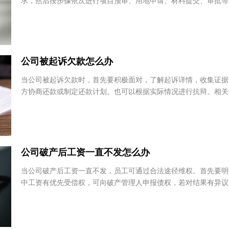
建设用地的申请需遵循一定的流程和规定。首先要符合土地利用
求，然后按步骤依次进行项目预审、用地申请、材料提交、审批
过程中涉及不同类型的建设用地，如国有建设用地...
李芊
李泳
泰和泰（太原）律师事务
上海沪
所
上
山西省 - 太原市
公司被起诉欠款怎么办
当公司被起诉欠款时，首先要积极面对，了解起诉详情，收集证
潘广班
杜俊
方协商还款或制定还款计划。也可以根据实际情况进行抗辩。相
如公司被起诉欠款后如何协商还款、公司被起诉欠...
贵州云纳律师事务所
安徽中
贵州省 - 贵阳市
安徽
公司破产后工资一直不发怎么办
当公司破产后工资一直不发，员工可通过合法途径维权。首先要
中工资有优先受偿权，可向破产管理人申报债权，若对结果有异
讼。同时，了解相关法律规定和具体操作流程，能保...