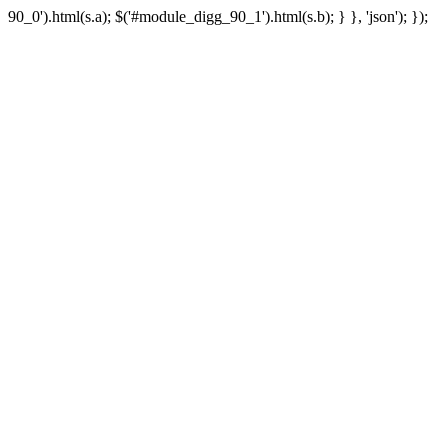
90_0').html(s.a); $('#module_digg_90_1').html(s.b); } }, 'json'); });